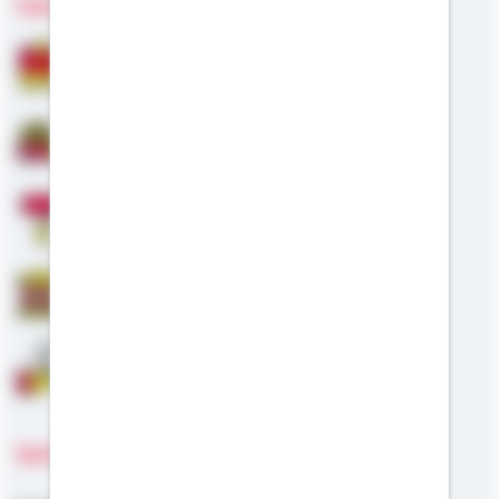
Fachgebiete
Bausparen
Baufinanzierung
Modernisierung
Staatliche Förderung
Anschlussfinanzierung
Sprachen