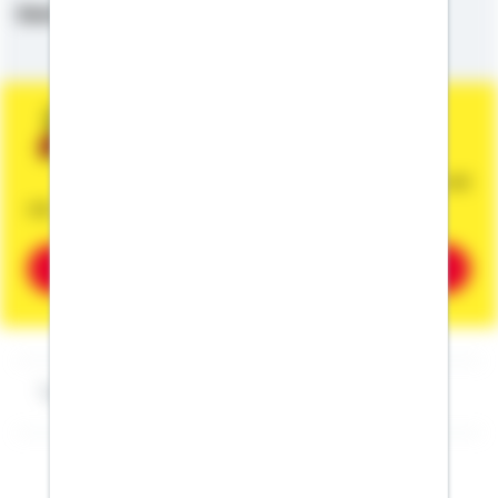
Deutsch,
Englisch
Sie wünschen eine persönliche und
unverbindliche Beratung?
Dann vereinbaren Sie gleich einen Termin mit
mir.
Beratung vereinbaren
Impressum Anita Bressem-Burgund