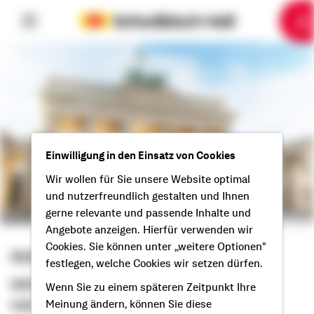
6
10
1
2
3
4
5
7
8
9
Einwilligung in den Einsatz von Cookies
Wir wollen für Sie unsere Website optimal
und nutzerfreundlich gestalten und Ihnen
gerne relevante und passende Inhalte und
Angebote anzeigen. Hierfür verwenden wir
Cookies. Sie können unter „weitere Optionen"
Anita Bressem-Burgund
festlegen, welche Cookies wir setzen dürfen.
Selbstständige Beraterin
Wenn Sie zu einem späteren Zeitpunkt Ihre
Meinung ändern, können Sie diese
Hallo aus Berlin!