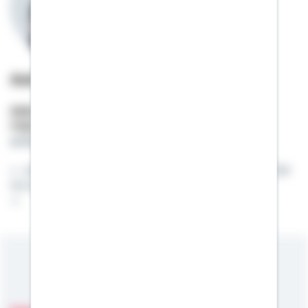
Anita Bressem-Burgund
Selbstständige Beraterin
Mobil:
01522 / 2686983
anita.bressem-burgund@schwaebisch-hall.de
Jeder Mensch hat Träume im Leben und mein Ziel
ist es, diese zu erfüllen.
Meine Kompetenzen