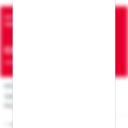
Seit über 90 Jahren bringen wir Menschen in die
eigenen vier Wände
ca. 7 Mio.
Verträge zur Erfüllung von Wohnwünschen
Kontakt
Telefon: +49 791 46-4444
Montag bis Freitag von 8 bis 20 Uhr
Lob & Kritik