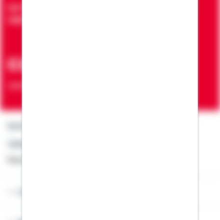
Seit über 90 Jahren bringen wir Menschen in die
eigenen vier Wände
ca. 7 Mio.
Verträge zur Erfüllung von Wohnwünschen
Kontakt
Telefon: +49 791 46-4444
Montag bis Freitag von 8 bis 20 Uhr
Lob & Kritik