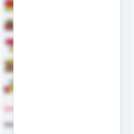
Bausparen
Baufinanzierung
Modernisierung
Staatliche Förderung
Anschlussfinanzierung
Sprachen
Deutsch