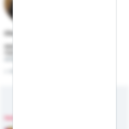
Christian Oßwald
Selbstständiger Berater
Mobil:
01522 / 2683716
christian.osswald@schwaebisch-hall.de
Ihr Heimatexperte
Meine Kompetenzen
Fachgebiete