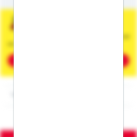
Sie wünschen eine persönliche und
unverbindliche Beratung?
Dann vereinbaren Sie gleich einen Termin mit
mir.
Beratung vereinbaren
Impressum Christian Oßwald