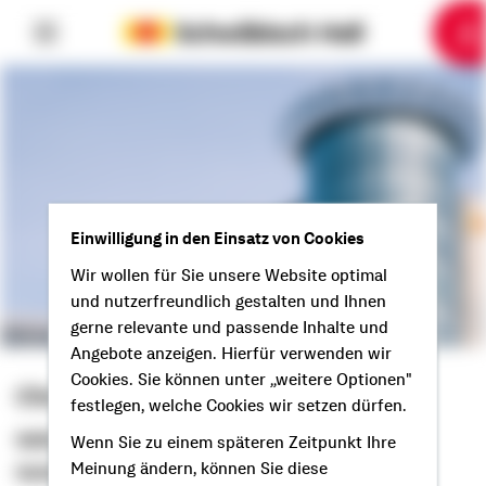
6
10
1
2
3
4
5
7
8
9
Einwilligung in den Einsatz von Cookies
Wir wollen für Sie unsere Website optimal
und nutzerfreundlich gestalten und Ihnen
gerne relevante und passende Inhalte und
Angebote anzeigen. Hierfür verwenden wir
Cookies. Sie können unter „weitere Optionen"
Christian Oßwald
festlegen, welche Cookies wir setzen dürfen.
Selbstständiger Berater
Wenn Sie zu einem späteren Zeitpunkt Ihre
Meinung ändern, können Sie diese
Guten Tag aus Senden!