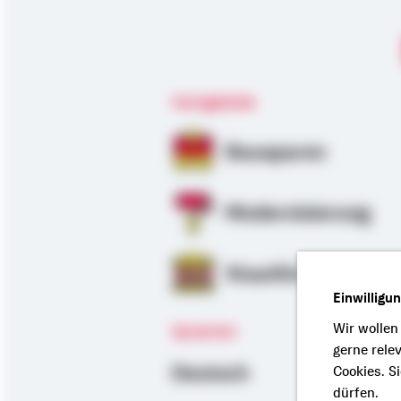
Fachgebiete
Bausparen
Modernisierung
Staatliche Förder
Einwilligu
Wir wollen
Sprachen
gerne rele
Deutsch
Cookies. S
dürfen.