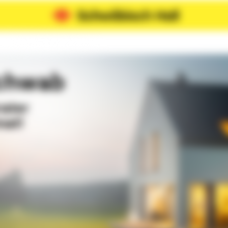
Schwab
rater
mat!