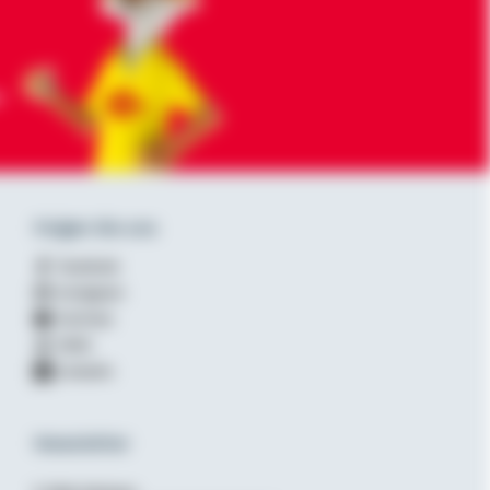
-
Folgen Sie uns
Facebook
Instagram
YouTube
XING
LinkedIn
Newsletter