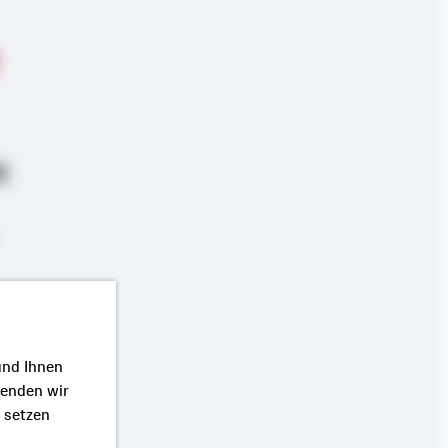
g
zierung
und Ihnen
wenden wir
r setzen