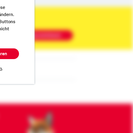
ese
ändern.
 Buttons
nicht
Beratung vereinbaren
eren
m
.