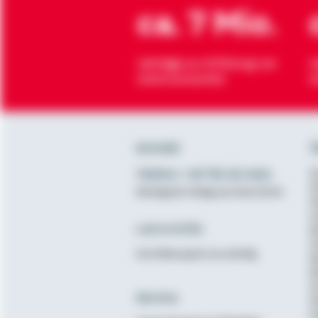
ca. 7 Mio.
Verträge zur Erfüllung von
H
Wohnwünschen
O
Kontakt
Ü
Telefon: +49 791 46-4444
K
D
Montag bis Freitag von 8 bis 20 Uhr
N
A
Lob & Kritik
B
G
Ihre Meinung ist uns wichtig
B
B
K
Service
N
E