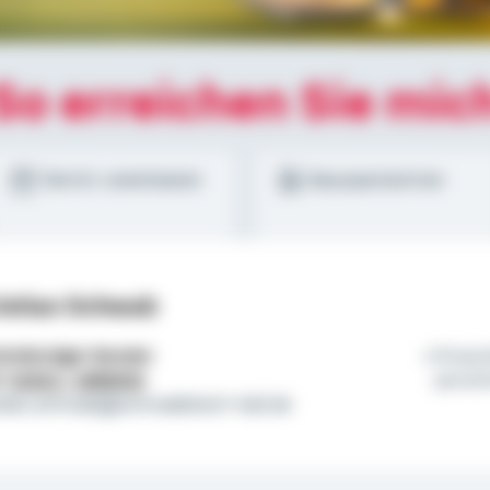
So erreichen Sie mic
Termin vereinbaren
Bausparrechner
istian Schwab
tständiger Berater
Finanz
l:
01522 / 2685533
persön
stian.schwab@schwaebisch-hall.de