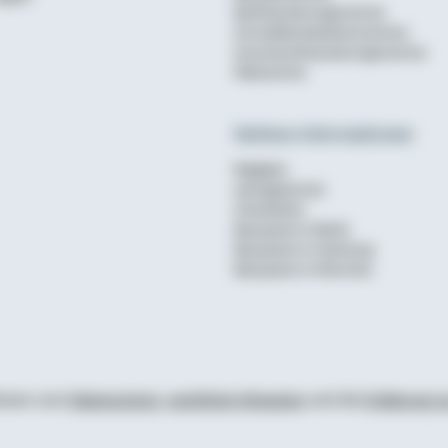
Baufinanzierungsrechner
Annuitätendarlehensrechner
Anschlussfinanzierungsrechner
Mietrechner
Weitere Informationen
Ratgeber
wohnglueck.de
Checklisten
Bausparen in Berlin
Bausparen in Hamburg
Bausparen in München
tionen zum
Datenschutz
,
rechtliche Hinweise
und die
Erklärung zu