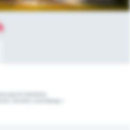
h
ierung mit Weitblick
lich, vernetzt, zuverlässig