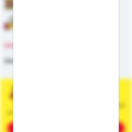
Staatliche Förderung
Anschlussfinanzierung
Sprachen
Deutsch
Sie wünschen eine persönliche und
unverbindliche Beratung?
Dann vereinbaren Sie gleich einen Termin mit
mir.
Beratung vereinbaren