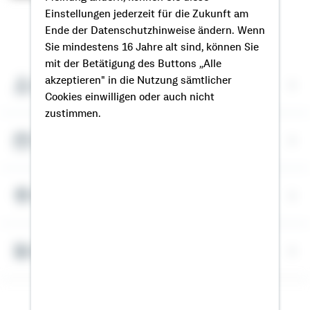
Einstellungen jederzeit für die Zukunft am
So erreichen Sie mich
Ende der Datenschutzhinweise ändern. Wenn
Sie mindestens 16 Jahre alt sind, können Sie
mit der Betätigung des Buttons „Alle
akzeptieren" in die Nutzung sämtlicher
Meine Kontaktdaten
Cookies einwilligen oder auch nicht
zustimmen.
Termin vereinbaren
Meine Standorte
Bausparrechner