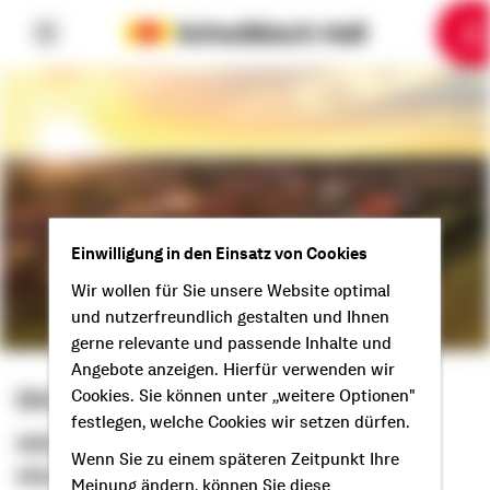
6
10
1
2
3
4
5
7
8
9
Einwilligung in den Einsatz von Cookies
Wir wollen für Sie unsere Website optimal
und nutzerfreundlich gestalten und Ihnen
gerne relevante und passende Inhalte und
Angebote anzeigen. Hierfür verwenden wir
Dirk Hohmann
Cookies. Sie können unter „weitere Optionen"
festlegen, welche Cookies wir setzen dürfen.
Selbstständiger Berater
Wenn Sie zu einem späteren Zeitpunkt Ihre
Glück auf aus Bochum!
Meinung ändern, können Sie diese