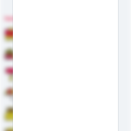
Meine Kompetenzen
Fachgebiete
Bausparen
Baufinanzierung
Modernisierung
Altersvorsorge
Riester