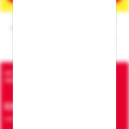
Impressum Dirk Hohmann
Seit über 90 Jahren bringen wir Menschen in die
eigenen vier Wände
ca. 7 Mio.
Verträge zur Erfüllung von Wohnwünschen