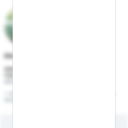
Dirk Hohmann
Selbstständiger Berater
Mobil:
01522 / 2683095
dirk.hohmann@schwaebisch-hall.de
Ihr kompetenter Ansprechpartner rund um die
Immobilie