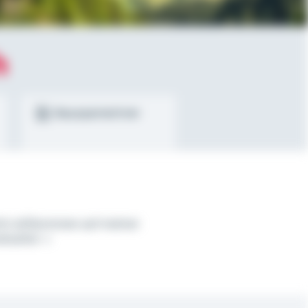
h
Bausparrechner
ch willkommen auf meiner
etseite!