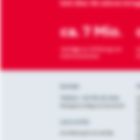
Seit über 90 Jahren brin
ca. 7 Mio.
Verträge zur Erfüllung von
H
Wohnwünschen
O
Kontakt
Ü
Telefon: +49 791 46-4444
K
D
Montag bis Freitag von 8 bis 20 Uhr
N
A
Lob & Kritik
B
G
Ihre Meinung ist uns wichtig
B