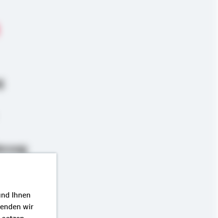
g
erung
und Ihnen
wenden wir