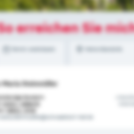
So erreichen Sie mic
Termin vereinbaren
Meine Standorte
-Maria Steinmüller
tständige Beraterin
Herzli
l:
01522 / 2686476
Intern
on:
08021 / 8728
maria.steinmueller@schwaebisch-hall.de