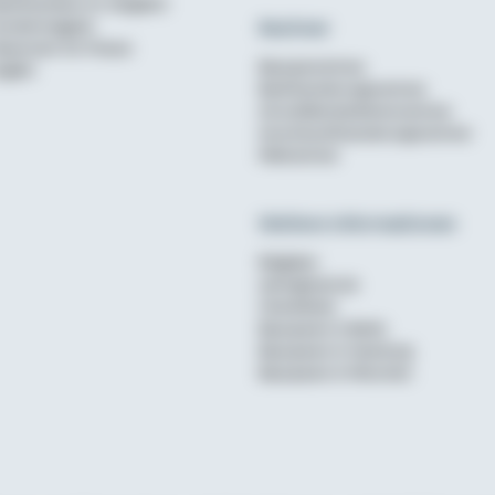
aufinanzierer im Vergleich
Rechner
undenmagazin
ewsroom für Presse
Bausparrechner
nglish
Baufinanzierungsrechner
Annuitätendarlehensrechner
Anschlussfinanzierungsrechner
Mietrechner
Weitere Informationen
Ratgeber
wohnglueck.de
Checklisten
Bausparen in Berlin
Bausparen in Hamburg
Bausparen in München