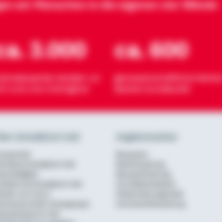
gen wir Menschen in die eigenen vier Wände
ca. 3.000
ca. 600
eimatexperten beraten vor
genossenschaftliche Partner
rt rund ums Wohnglück
Banken bundesweit
ber Schwäbisch Hall
Angebotsseiten
urzportrait
Bausparen
ie Marke Schwäbisch Hall
Baufinanzierung
achhaltigkeit
Bausparförderung
rbeiten bei Schwäbisch Hall
Annuitätendarlehen
erater von A bis Z
Modernisierungskredit
enossenschaftl. Finanzgruppe
Anschlussfinanzierung
ausparkasse im Test