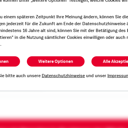
ie können unter „weitere Optionen" festlegen, welche Cookies wi
u einem späteren Zeitpunkt Ihre Meinung ändern, können Sie di
gen jederzeit für die Zukunft am Ende der Datenschutzhinweise 
indestens 16 Jahre alt sind, können Sie mit der Betätigung des
e persönliche und
ptieren" in die Nutzung sämtlicher Cookies einwilligen oder auch 
Beratung?
.
n Termin mit mir.
hnen
Weitere Optionen
Alle Akzepti
ie bitte auch unsere
Datenschutzhinweise
und unser
Impressu
ia Steinmüller