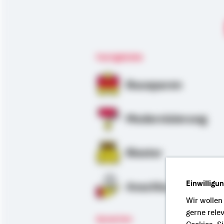
Fachgebiete
Bausparen
Modernisierung
Riester
Einwilligu
Anschlussfinanzie
Wir wollen
gerne rele
Sprachen