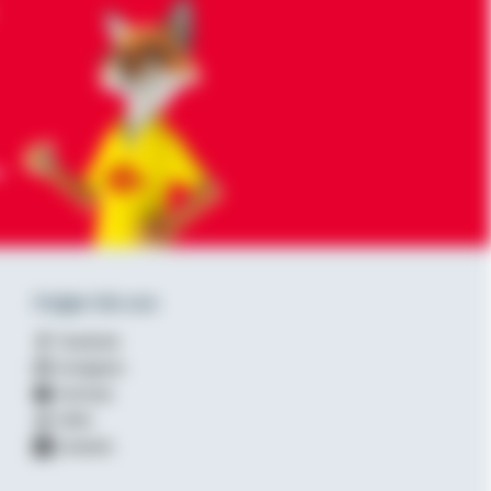
-
Folgen Sie uns
Facebook
Instagram
YouTube
XING
LinkedIn