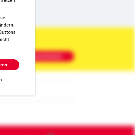
r setzen
ese
ändern.
 Buttons
nicht
Beratung vereinbaren
eren
m
.