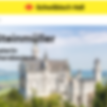
n
teinmüller
aterin
hersbeuern!