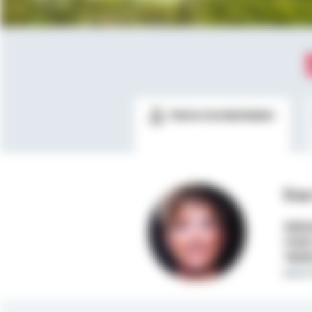
Meine Kontaktdaten
Eva
Selbs
Mobi
Telef
eva-