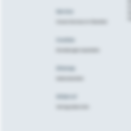
B
K
Service
N
E
Unsere Services im Überblick
Cookies
Einstellungen bearbeiten
Sitemap
Seitenüberblick
Widerruf
Vertrag widerrufen