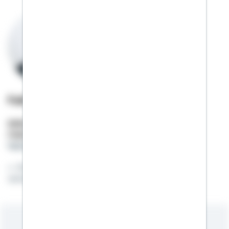
Fabian Furtner
Selbstständiger Berater
Mobil:
01522 / 2686245
fabian.furtner@schwaebisch-hall.de
Ihr kompetenter Bezirksleiter / gemeinsam
verwirklichen wir Ihren Wohntraum