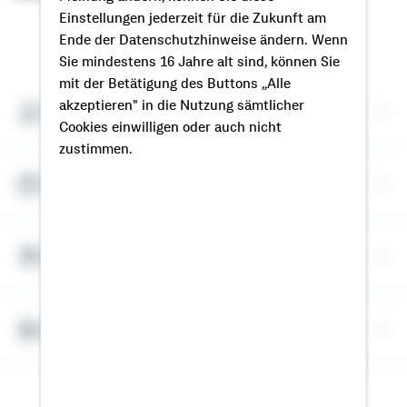
Einstellungen jederzeit für die Zukunft am
So erreichen Sie mich
Ende der Datenschutzhinweise ändern. Wenn
Sie mindestens 16 Jahre alt sind, können Sie
mit der Betätigung des Buttons „Alle
akzeptieren" in die Nutzung sämtlicher
Meine Kontaktdaten
Cookies einwilligen oder auch nicht
zustimmen.
Termin vereinbaren
Meine Standorte
Bausparrechner