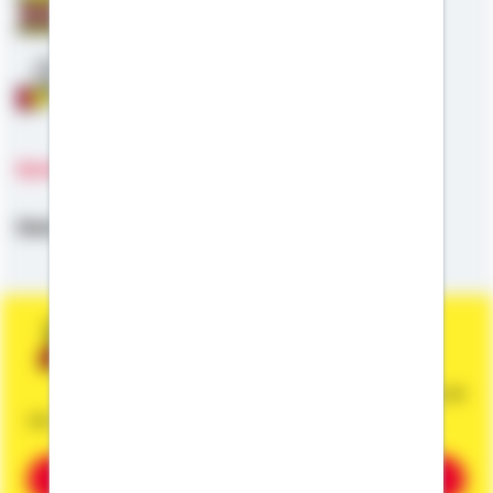
Staatliche Förderung
Anschlussfinanzierung
Sprachen
Deutsch,
Englisch
Sie wünschen eine persönliche und
unverbindliche Beratung?
Dann vereinbaren Sie gleich einen Termin mit
mir.
Beratung vereinbaren