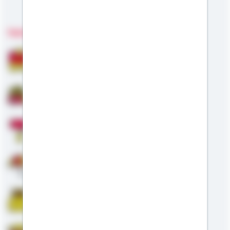
Meine Kompetenzen
Fachgebiete
Bausparen
Baufinanzierung
Modernisierung
Altersvorsorge
Riester