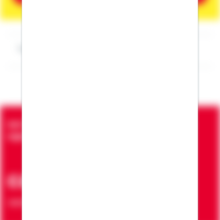
Impressum Fabian Furtner
Seit über 90 Jahren bringen wir Menschen in die
eigenen vier Wände
ca. 7 Mio.
Verträge zur Erfüllung von Wohnwünschen