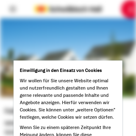
6
10
1
2
3
4
5
7
8
9
Einwilligung in den Einsatz von Cookies
Wir wollen für Sie unsere Website optimal
und nutzerfreundlich gestalten und Ihnen
gerne relevante und passende Inhalte und
Angebote anzeigen. Hierfür verwenden wir
Fabian Furtner
Cookies. Sie können unter „weitere Optionen"
festlegen, welche Cookies wir setzen dürfen.
Selbstständiger Berater
Wenn Sie zu einem späteren Zeitpunkt Ihre
Guten Tag aus Bargteheide!
Meinung ändern, können Sie diese