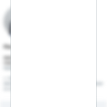
Florian Feldmeier
Selbstständiger Berater
Mobil:
01522 / 2683435
florian.feldmeier@schwaebisch-hall.de
Vielleicht erfüllen sich manche Wünsche nur
deshalb etwas langsamer, damit man sie noch besser
zu schätzen weiß