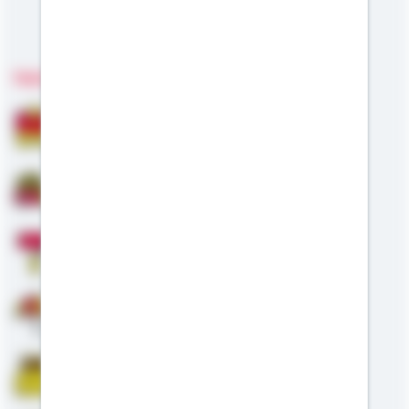
Meine Kompetenzen
Fachgebiete
Bausparen
Baufinanzierung
Modernisierung
Altersvorsorge
Riester