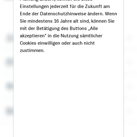
Einstellungen jederzeit für die Zukunft am
So erreichen Sie mich
Ende der Datenschutzhinweise ändern. Wenn
Sie mindestens 16 Jahre alt sind, können Sie
mit der Betätigung des Buttons „Alle
akzeptieren" in die Nutzung sämtlicher
Meine Kontaktdaten
Cookies einwilligen oder auch nicht
zustimmen.
Termin vereinbaren
Meine Standorte
Bausparrechner