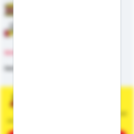
Staatliche Förderung
Anschlussfinanzierung
Sprachen
Deutsch,
Englisch,
Bayrisch
Sie wünschen eine persönliche und
unverbindliche Beratung?
Dann vereinbaren Sie gleich einen Termin mit
mir.