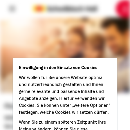
6
10
1
2
3
4
5
7
8
9
Einwilligung in den Einsatz von Cookies
Wir wollen für Sie unsere Website optimal
und nutzerfreundlich gestalten und Ihnen
gerne relevante und passende Inhalte und
Angebote anzeigen. Hierfür verwenden wir
Florian Feldmeier
Cookies. Sie können unter „weitere Optionen"
festlegen, welche Cookies wir setzen dürfen.
Selbstständiger Berater
Wenn Sie zu einem späteren Zeitpunkt Ihre
Servus aus Essenbach!
Meinung ändern, können Sie diese