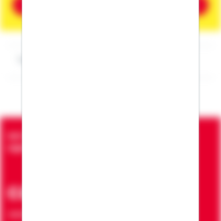
Beratung vereinbaren
Impressum Florian Feldmeier
Seit über 90 Jahren bringen wir Menschen in die
eigenen vier Wände
ca. 7 Mio.
Verträge zur Erfüllung von Wohnwünschen