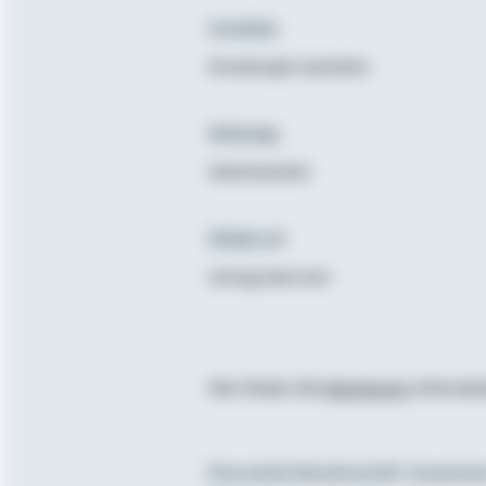
Cookies
Einstellungen bearbeiten
Sitemap
Seitenüberblick
Widerruf
Vertrag widerrufen
Hier finden Sie
Impressum
, Informa
Eine starke Gemeinschaft. Zusammen