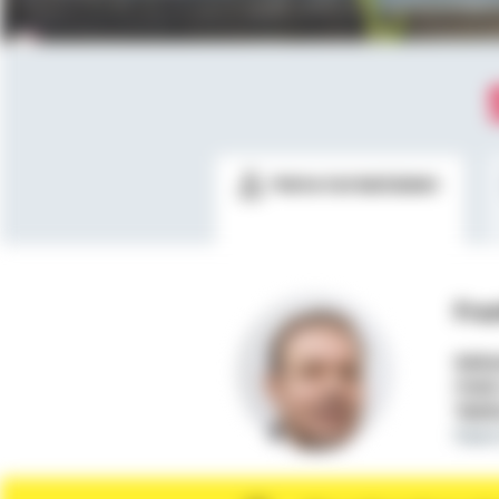
Meine Kontaktdaten
Fra
Selbs
Mobi
Telef
fran