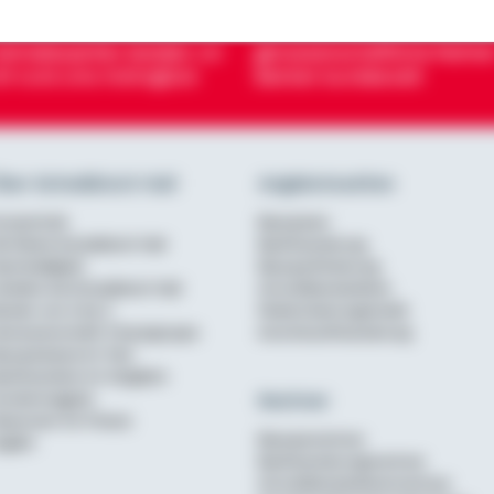
eimatexperten beraten vor
genossenschaftliche Partner
rt rund ums Wohnglück
Banken bundesweit
ber Schwäbisch Hall
Angebotsseiten
urzportrait
Bausparen
ie Marke Schwäbisch Hall
Baufinanzierung
achhaltigkeit
Bausparförderung
rbeiten bei Schwäbisch Hall
Annuitätendarlehen
erater von A bis Z
Modernisierungskredit
enossenschaftl. Finanzgruppe
Anschlussfinanzierung
ausparkasse im Test
aufinanzierer im Vergleich
Rechner
undenmagazin
ewsroom für Presse
Bausparrechner
nglish
Baufinanzierungsrechner
Annuitätendarlehensrechner