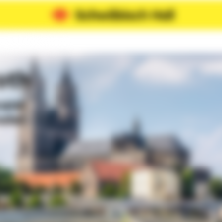
oth
rater
ode!