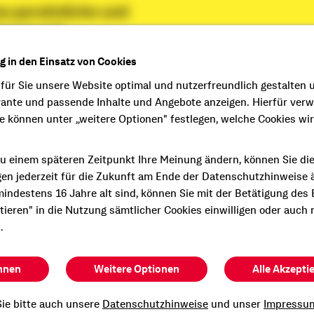
e persönliche und
Beratung?
n Termin mit mir.
ng in den Einsatz von Cookies
 für Sie unsere Website optimal und nutzerfreundlich gestalten 
vante und passende Inhalte und Angebote anzeigen. Hierfür ver
ie können unter „weitere Optionen" festlegen, welche Cookies wi
uhlroth
u einem späteren Zeitpunkt Ihre Meinung ändern, können Sie di
gen jederzeit für die Zukunft am Ende der Datenschutzhinweise 
indestens 16 Jahre alt sind, können Sie mit der Betätigung des
ptieren" in die Nutzung sämtlicher Cookies einwilligen oder auch 
.
gen wir Menschen in die eigenen vier Wände
hnen
Weitere Optionen
Alle Akzepti
ca. 3.000
ca. 600
ie bitte auch unsere
Datenschutzhinweise
und unser
Impressu