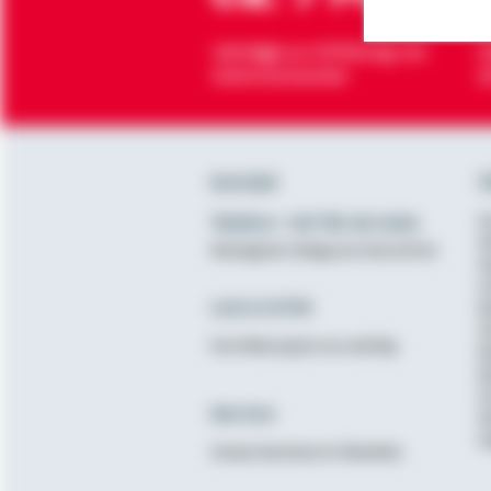
Verträge zur Erfüllung von
H
Wohnwünschen
O
Kontakt
Ü
Telefon: +49 791 46-4444
K
D
Montag bis Freitag von 8 bis 20 Uhr
N
A
Lob & Kritik
B
G
Ihre Meinung ist uns wichtig
B
B
K
Service
N
E
Unsere Services im Überblick