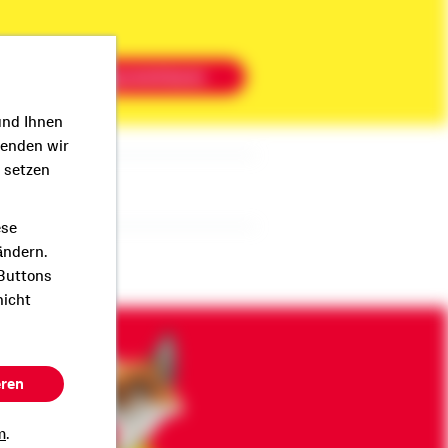
Beratung vereinbaren
und Ihnen
wenden wir
r setzen
ese
ändern.
 Buttons
nicht
eren
m
.