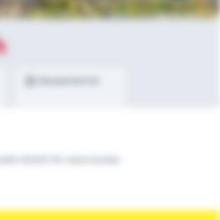
h
Bausparrechner
haffe HEIMAT für meine Kunden