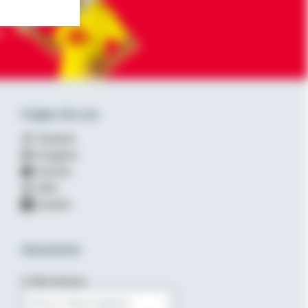
-
Folgen Sie uns
Facebook
Instagram
YouTube
XING
LinkedIn
Newsletter
E-Mail-Adresse