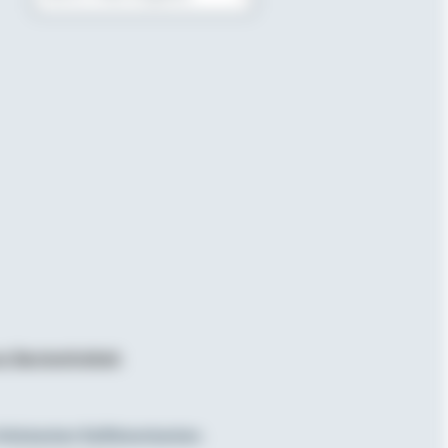
Bitte E-Mail eingeben
r Barrierefreiheit
.
olksbanken Raiffeisenbanken.