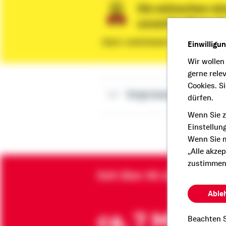
Sie wünschen ein
unverbindliche 
Dann vereinbaren Sie gleich eine
Einwilligu
Wir wollen
gerne rele
Cookies. S
Impressum Frank F
dürfen.
Wenn Sie z
Einstellun
Wenn Sie m
„Alle akze
zustimmen
Seit über 90 Jahren brin
Able
ca. 7 Mio.
Beachten S