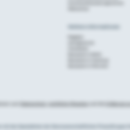
Anschlussfinanzierungsrechner
Mietrechner
Weitere Informationen
Ratgeber
wohnglueck.de
Checklisten
Bausparen in Berlin
Bausparen in Hamburg
Bausparen in München
tionen zum
Datenschutz
,
rechtliche Hinweise
und die
Erklärung zu
 mit den Spezialisten der Genossenschaftlichen FinanzGruppe V