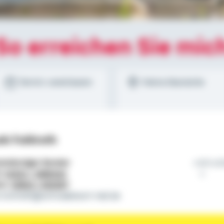
So erreichen Sie mic
Termin vereinbaren
Meine Standorte
nk Fuhlroth
tständiger Berater
Ich sc
l:
01522 / 2685240
on:
03943 / 633267
k.fuhlroth@schwaebisch-hall.de