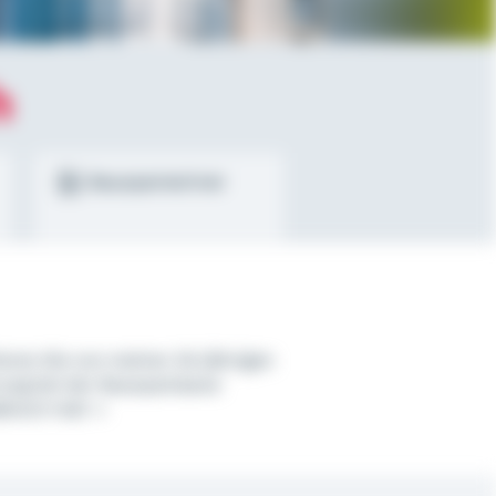
h
Bausparrechner
ieren Sie von meiner 20-jährigen
ung bei der Bausparkasse
bisch Hall