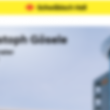
stoph Gösele
rater