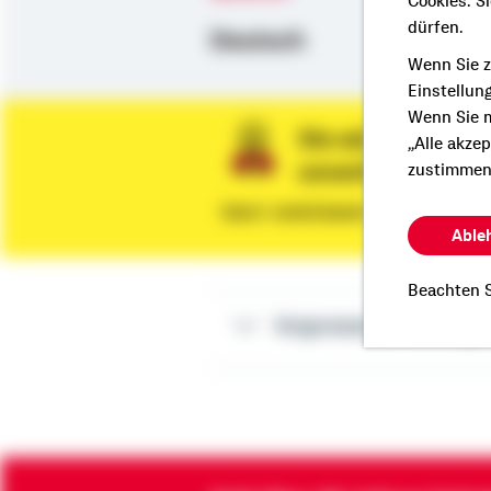
Cookies. S
dürfen.
Deutsch
Wenn Sie z
Einstellun
Wenn Sie m
Sie wünschen ein
„Alle akze
unverbindliche 
zustimmen
Dann vereinbaren Sie gleich eine
Able
Beachten S
Impressum Georg-