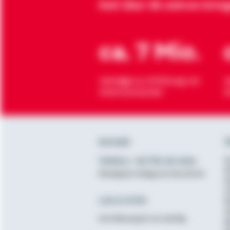
Seit über 90 Jahren brin
ca. 7 Mio.
Verträge zur Erfüllung von
H
Wohnwünschen
O
Kontakt
Ü
Telefon: +49 791 46-4444
K
D
Montag bis Freitag von 8 bis 20 Uhr
N
A
Lob & Kritik
B
G
Ihre Meinung ist uns wichtig
B