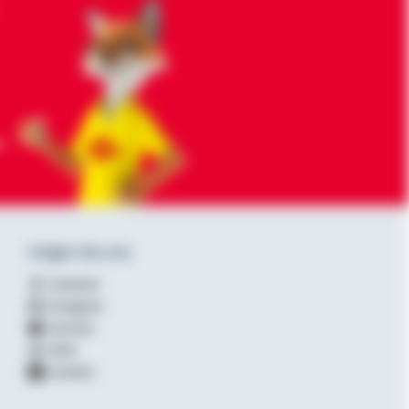
-
Folgen Sie uns
Facebook
Instagram
YouTube
XING
LinkedIn