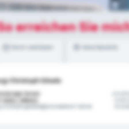
So erreichen Sie mic
Termin vereinbaren
Meine Standorte
rg-Christoph Gösele
tständiger Berater
Profit
l:
01522 / 2684421
Erfahr
g-christoph.goesele@schwaebisch-hall.de
Schwä