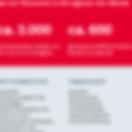
gen wir Menschen in die eigenen vier Wände
ca. 3.000
ca. 600
eimatexperten beraten vor
genossenschaftliche Partner
rt rund ums Wohnglück
Banken bundesweit
ber Schwäbisch Hall
Angebotsseiten
urzportrait
Bausparen
ie Marke Schwäbisch Hall
Baufinanzierung
achhaltigkeit
Bausparförderung
rbeiten bei Schwäbisch Hall
Annuitätendarlehen
erater von A bis Z
Modernisierungskredit
enossenschaftl. Finanzgruppe
Anschlussfinanzierung
ausparkasse im Test