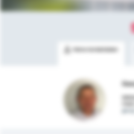
Meine Kontaktdaten
Geo
Selbs
Mobi
geor