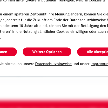
ie können unter „weitere Optionen" festlegen, welche Cookies wi
u einem späteren Zeitpunkt Ihre Meinung ändern, können Sie di
gen jederzeit für die Zukunft am Ende der Datenschutzhinweise 
indestens 16 Jahre alt sind, können Sie mit der Betätigung des
e persönliche und
ptieren" in die Nutzung sämtlicher Cookies einwilligen oder auch 
Beratung?
.
n Termin mit mir.
hnen
Weitere Optionen
Alle Akzepti
ie bitte auch unsere
Datenschutzhinweise
und unser
Impressu
Christoph Gösele