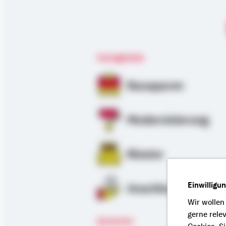
Fachgebiete
Bausparen
Modernisierung
Riester
Einwilligu
Anschlussfinanzie
Wir wollen
gerne rele
Sprachen