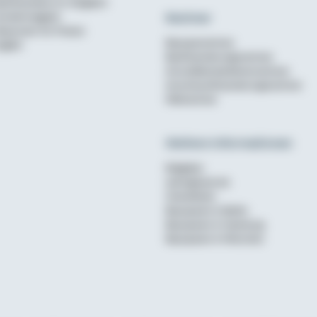
aufinanzierer im Vergleich
Rechner
undenmagazin
ewsroom für Presse
Bausparrechner
nglish
Baufinanzierungsrechner
Annuitätendarlehensrechner
Anschlussfinanzierungsrechner
Mietrechner
Weitere Informationen
Ratgeber
wohnglueck.de
Checklisten
Bausparen in Berlin
Bausparen in Hamburg
Bausparen in München