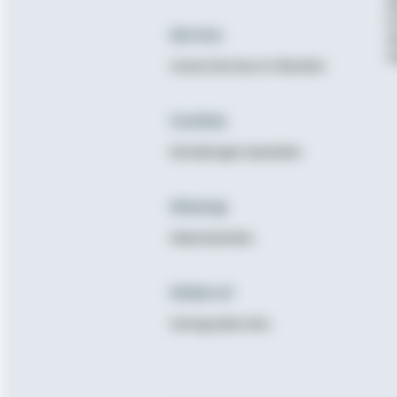
B
K
Service
N
E
Unsere Services im Überblick
Cookies
Einstellungen bearbeiten
Sitemap
Seitenüberblick
Widerruf
Vertrag widerrufen