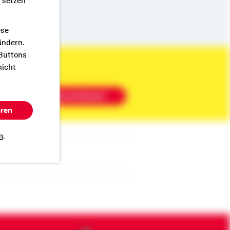
r setzen
ese
ändern.
 Buttons
nicht
Beratung vereinbaren
eren
m
.