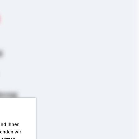
g
erung
und Ihnen
wenden wir