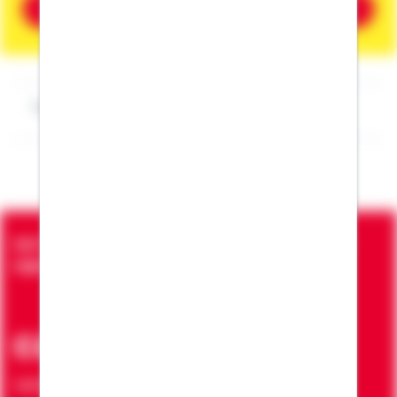
Beratung vereinbaren
Impressum Gereon Unterste
Seit über 90 Jahren bringen wir Menschen in die
eigenen vier Wände
ca. 7 Mio.
Verträge zur Erfüllung von Wohnwünschen