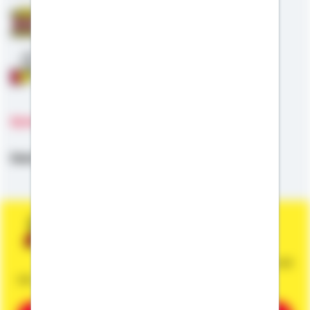
Staatliche Förderung
Anschlussfinanzierung
Sprachen
Deutsch
Sie wünschen eine persönliche und
unverbindliche Beratung?
Dann vereinbaren Sie gleich einen Termin mit
mir.