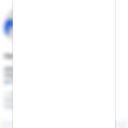
Gereon Unterste
Selbstständiger Berater
Mobil:
01522 / 2686813
gereon.unterste@schwaebisch-hall.de
Zusammenkommen ist ein Beginn,
zusammenbleiben ist ein Fortschritt,
zusammenarbeiten ist ein Erfolg.