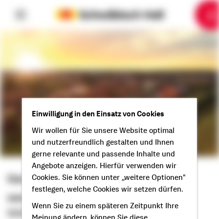
6
10
1
2
3
4
5
7
8
9
Einwilligung in den Einsatz von Cookies
Wir wollen für Sie unsere Website optimal
und nutzerfreundlich gestalten und Ihnen
gerne relevante und passende Inhalte und
Angebote anzeigen. Hierfür verwenden wir
Gereon Unterste
Cookies. Sie können unter „weitere Optionen"
festlegen, welche Cookies wir setzen dürfen.
Selbstständiger Berater
Wenn Sie zu einem späteren Zeitpunkt Ihre
Guten Tag aus Wenden!
Meinung ändern, können Sie diese