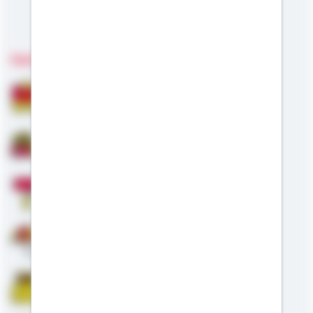
Meine Kompetenzen
Fachgebiete
Bausparen
Baufinanzierung
Modernisierung
Altersvorsorge
Riester