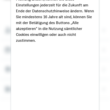
Einstellungen jederzeit für die Zukunft am
So erreichen Sie mich
Ende der Datenschutzhinweise ändern. Wenn
Sie mindestens 16 Jahre alt sind, können Sie
mit der Betätigung des Buttons „Alle
akzeptieren" in die Nutzung sämtlicher
Meine Kontaktdaten
Cookies einwilligen oder auch nicht
zustimmen.
Termin vereinbaren
Meine Standorte
Bausparrechner