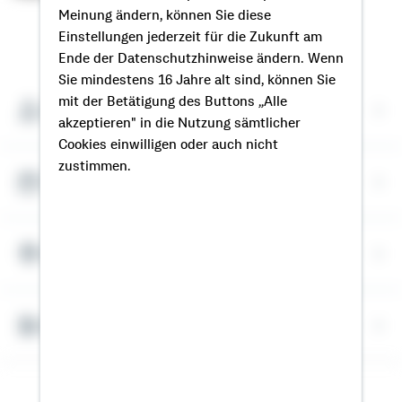
Meinung ändern, können Sie diese
Einstellungen jederzeit für die Zukunft am
So erreichen Sie mich
Ende der Datenschutzhinweise ändern. Wenn
Sie mindestens 16 Jahre alt sind, können Sie
mit der Betätigung des Buttons „Alle
Meine Kontaktdaten
akzeptieren" in die Nutzung sämtlicher
Cookies einwilligen oder auch nicht
zustimmen.
Termin vereinbaren
Meine Standorte
Bausparrechner