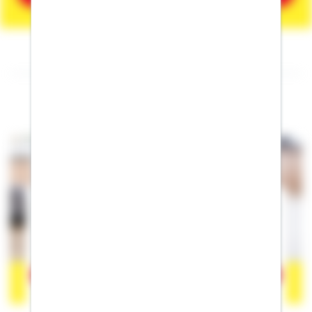
Folgen Sie mir auf Facebook
Der Inhalt befindet sich bei Facebook, wodurch Facebook
personenbezogene Informationen erhalten kann. Wenn Sie damit
einverstanden sind, klicken Sie bitte auf
"Akzeptieren".
Mehr
erfahren zum Datenschutz von Facebook.
Akzeptieren