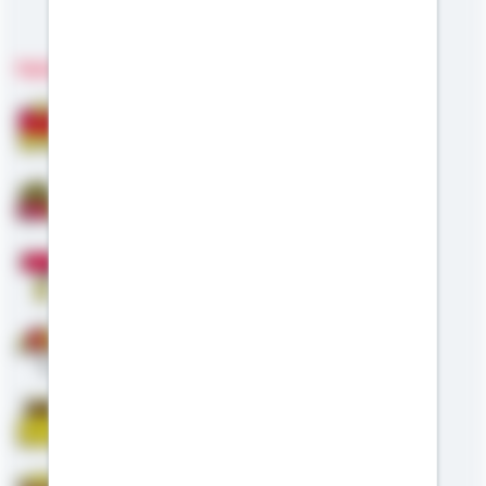
Meine Kompetenzen
Fachgebiete
Bausparen
Baufinanzierung
Modernisierung
Altersvorsorge
Riester