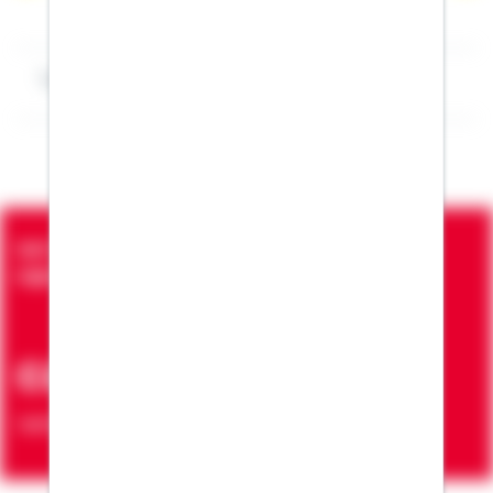
Impressum Heiko Schmitz
Seit über 90 Jahren bringen wir Menschen in die
eigenen vier Wände
ca. 7 Mio.
Verträge zur Erfüllung von Wohnwünschen