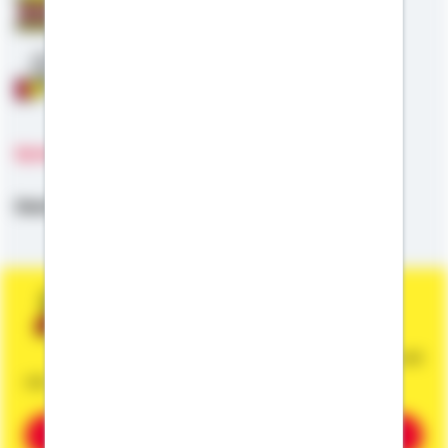
Staatliche Förderung
Anschlussfinanzierung
Sprachen
Deutsch,
Englisch,
Französisch,
EifelerPlatt
Sie wünschen eine persönliche und
unverbindliche Beratung?
Dann vereinbaren Sie gleich einen Termin mit
mir.
Beratung vereinbaren