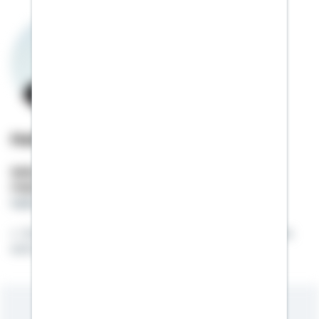
Heiko Schmitz
Selbstständiger Berater
Mobil:
01522 / 2683455
heiko.schmitz@schwaebisch-hall.de
Es reicht nicht aus, ein Fuchs zu sein, man muss
sich auch im Wald auskennen...!