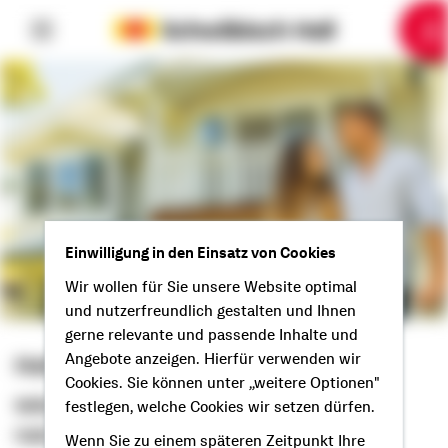
6
10
1
2
3
4
5
7
8
9
Einwilligung in den Einsatz von Cookies
Wir wollen für Sie unsere Website optimal
und nutzerfreundlich gestalten und Ihnen
gerne relevante und passende Inhalte und
Angebote anzeigen. Hierfür verwenden wir
Heiko Schmitz
Cookies. Sie können unter „weitere Optionen"
Selbstständiger Berater
festlegen, welche Cookies wir setzen dürfen.
Hallo aus Neuerburg!
Wenn Sie zu einem späteren Zeitpunkt Ihre