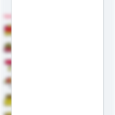
Meine Kompetenzen
Fachgebiete
Bausparen
Baufinanzierung
Modernisierung
Altersvorsorge
Riester