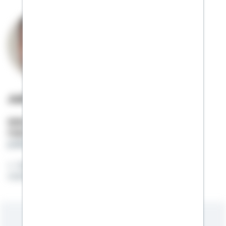
Julian Wydrinna
Selbstständiger Berater
Mobil:
01522 / 2683010
julian.wydrinna@schwaebisch-hall.de
Vorsorgen, aufbauen, finanzieren - mit der
richtigen Strategie in die Zukunft.