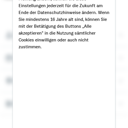
Einstellungen jederzeit für die Zukunft am
So erreichen Sie mich
Ende der Datenschutzhinweise ändern. Wenn
Sie mindestens 16 Jahre alt sind, können Sie
mit der Betätigung des Buttons „Alle
akzeptieren" in die Nutzung sämtlicher
Meine Kontaktdaten
Cookies einwilligen oder auch nicht
zustimmen.
Termin vereinbaren
Meine Standorte
Bausparrechner