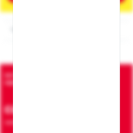
Impressum Julian Wydrinna
Seit über 90 Jahren bringen wir Menschen in die
eigenen vier Wände
ca. 7 Mio.
Verträge zur Erfüllung von Wohnwünschen