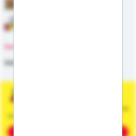
Staatliche Förderung
Anschlussfinanzierung
Sprachen
Deutsch,
Plattdeutsch
Sie wünschen eine persönliche und
unverbindliche Beratung?
Dann vereinbaren Sie gleich einen Termin mit
mir.
Beratung vereinbaren