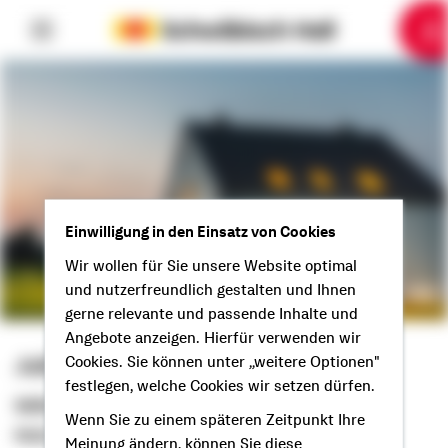
6
10
1
2
3
4
5
7
8
9
Einwilligung in den Einsatz von Cookies
Wir wollen für Sie unsere Website optimal
und nutzerfreundlich gestalten und Ihnen
gerne relevante und passende Inhalte und
Angebote anzeigen. Hierfür verwenden wir
Julian Wydrinna
Cookies. Sie können unter „weitere Optionen"
festlegen, welche Cookies wir setzen dürfen.
Selbstständiger Berater
Wenn Sie zu einem späteren Zeitpunkt Ihre
Moin aus Haselünne!
Meinung ändern, können Sie diese