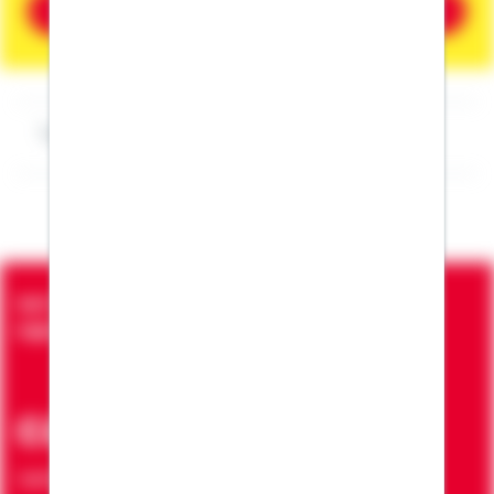
Beratung vereinbaren
Impressum Karlheinz Müller
Seit über 90 Jahren bringen wir Menschen in die
eigenen vier Wände
ca. 7 Mio.
Verträge zur Erfüllung von Wohnwünschen