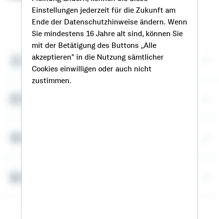
Einstellungen jederzeit für die Zukunft am
So erreichen Sie mich
Ende der Datenschutzhinweise ändern. Wenn
Sie mindestens 16 Jahre alt sind, können Sie
mit der Betätigung des Buttons „Alle
akzeptieren" in die Nutzung sämtlicher
Meine Kontaktdaten
Cookies einwilligen oder auch nicht
zustimmen.
Termin vereinbaren
Meine Standorte
Bausparrechner