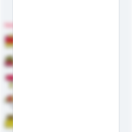
Meine Kompetenzen
Fachgebiete
Bausparen
Baufinanzierung
Modernisierung
Altersvorsorge
Riester