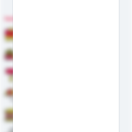
Meine Kompetenzen
Fachgebiete
Bausparen
Baufinanzierung
Modernisierung
Altersvorsorge
Staatliche Förderung