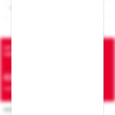
Impressum Kenneth Neubarth
Seit über 90 Jahren bringen wir Menschen in die
eigenen vier Wände
ca. 7 Mio.
Verträge zur Erfüllung von Wohnwünschen
Kontakt