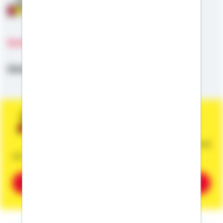
Anschlussfinanzierung
Sprachen
Deutsch,
Englisch
Sie wünschen eine persönliche und
unverbindliche Beratung?
Dann vereinbaren Sie gleich einen Termin mit
mir.
Beratung vereinbaren