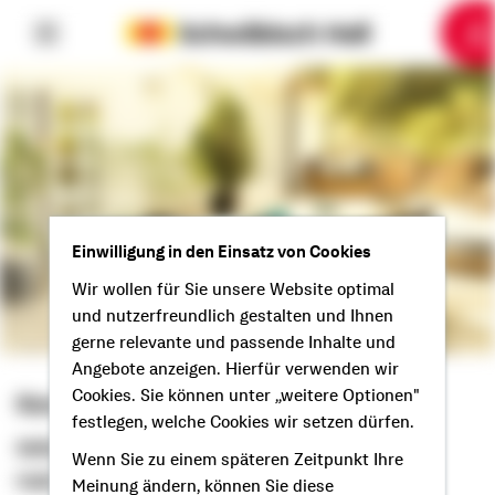
6
10
1
2
3
4
5
7
8
9
Einwilligung in den Einsatz von Cookies
Wir wollen für Sie unsere Website optimal
und nutzerfreundlich gestalten und Ihnen
gerne relevante und passende Inhalte und
Angebote anzeigen. Hierfür verwenden wir
Cookies. Sie können unter „weitere Optionen"
Kenneth Neubarth
festlegen, welche Cookies wir setzen dürfen.
Selbstständiger Berater
Wenn Sie zu einem späteren Zeitpunkt Ihre
Hallo aus Goslar!
Meinung ändern, können Sie diese