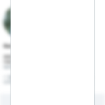
Kenneth Neubarth
Selbstständiger Berater
Mobil:
01522 / 2686189
kenneth.neubarth@schwaebisch-hall.de
Egal wo die Reise hingeht: Es gibt doch nichts
schöneres, als wieder nach Hause zu kommen