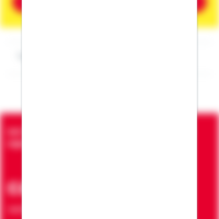
Beratung vereinbaren
Impressum Leo Klöcker
Seit über 90 Jahren bringen wir Menschen in die
eigenen vier Wände
ca. 7 Mio.
Verträge zur Erfüllung von Wohnwünschen