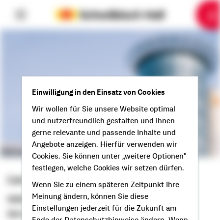
6
10
1
2
3
4
5
7
8
9
Einwilligung in den Einsatz von Cookies
Wir wollen für Sie unsere Website optimal
und nutzerfreundlich gestalten und Ihnen
gerne relevante und passende Inhalte und
Angebote anzeigen. Hierfür verwenden wir
Cookies. Sie können unter „weitere Optionen"
festlegen, welche Cookies wir setzen dürfen.
Leo Klöcker
Wenn Sie zu einem späteren Zeitpunkt Ihre
Meinung ändern, können Sie diese
Selbstständiger Berater
Einstellungen jederzeit für die Zukunft am
Servus aus Rhede!
Ende der Datenschutzhinweise ändern. Wenn