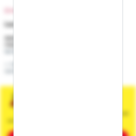
Bild wurde nicht gefunden
Leo Klöcker
Selbstständiger Berater
Mobil:
0152 / 22686753
leo.kloecker@schwaebisch-hall.de
Heute planen, morgen bauen - mit Weitblick
sparen
Sie wünschen eine persönliche und
unverbindliche Beratung?
Dann vereinbaren Sie gleich einen Termin mit
mir.