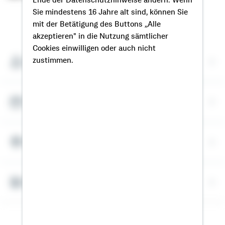
Sie mindestens 16 Jahre alt sind, können Sie
So erreichen Sie mich
mit der Betätigung des Buttons „Alle
akzeptieren" in die Nutzung sämtlicher
Cookies einwilligen oder auch nicht
Meine Kontaktdaten
zustimmen.
Termin vereinbaren
Meine Standorte
Bausparrechner