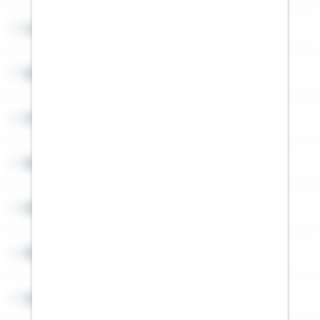
Lob & Kritik
Service
Cookies
Sitemap
Widerruf
Über Schwäbisch Hall
Angebotsseiten