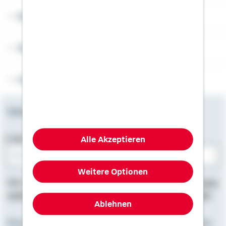
Rechner
Weitere Informationen
Folgen Sie uns
Newsletter
Alle Akzeptieren
E-Mail-Adresse
Weitere Optionen
Bitte E-Mail eingeben
Hier finden Sie
Impressum
, Informationen zum
Datenschutz
,
rechtliche Hinweise
und die
Erklärung zur Barrierefreiheit
.
Ablehnen
Eine starke Gemeinschaft. Zusammen mit den Spezialisten