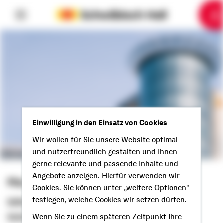
6
10
1
2
3
4
5
7
8
9
Einwilligung in den Einsatz von Cookies
Wir wollen für Sie unsere Website optimal
und nutzerfreundlich gestalten und Ihnen
gerne relevante und passende Inhalte und
Angebote anzeigen. Hierfür verwenden wir
Marco Kannengießer
Cookies. Sie können unter „weitere Optionen"
festlegen, welche Cookies wir setzen dürfen.
Selbstständiger Berater
Guten Tag aus Idar-Oberstein!
Wenn Sie zu einem späteren Zeitpunkt Ihre