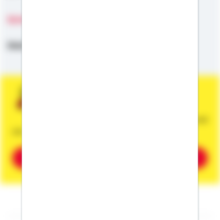
Sprachen
Deutsch
Sie wünschen eine persönliche und
unverbindliche Beratung?
Dann vereinbaren Sie gleich einen Termin mit
mir.
Beratung vereinbaren