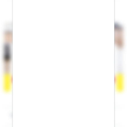
Folgen Sie mir auf Facebook
Der Inhalt befindet sich bei Facebook, wodurch Facebook
personenbezogene Informationen erhalten kann. Wenn Sie damit
einverstanden sind, klicken Sie bitte auf
"Akzeptieren".
Mehr
erfahren zum Datenschutz von Facebook.
Akzeptieren
Impressum Marco Kannengießer