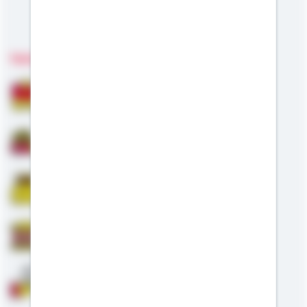
Meine Kompetenzen
Fachgebiete
Bausparen
Baufinanzierung
Riester
Staatliche Förderung
Anschlussfinanzierung