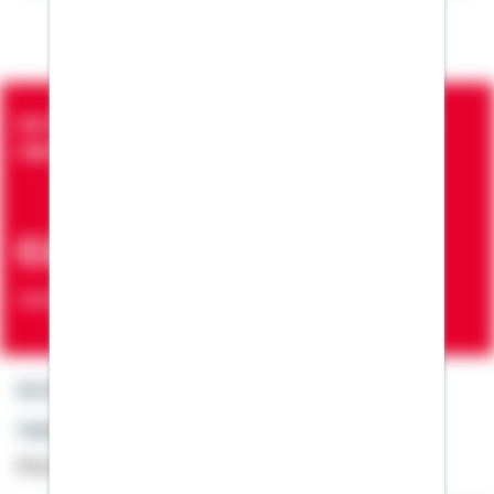
Seit über 90 Jahren bringen wir Menschen in die
eigenen vier Wände
ca. 7 Mio.
Verträge zur Erfüllung von Wohnwünschen
Kontakt
Telefon: +49 791 46-4444
Montag bis Freitag von 8 bis 20 Uhr