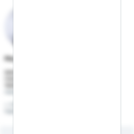
Marco Kannengießer
Selbstständiger Berater
Mobil:
0170 / 7579287
Telefon:
06784 / 404162
marco.kannengiesser@schwaebisch-hall.de
Eine gute Beratung ist das Fundament Ihres
Eigenheims!