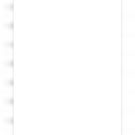
Lob & Kritik
Service
Cookies
Sitemap
Widerruf
Über Schwäbisch Hall
Angebotsseiten