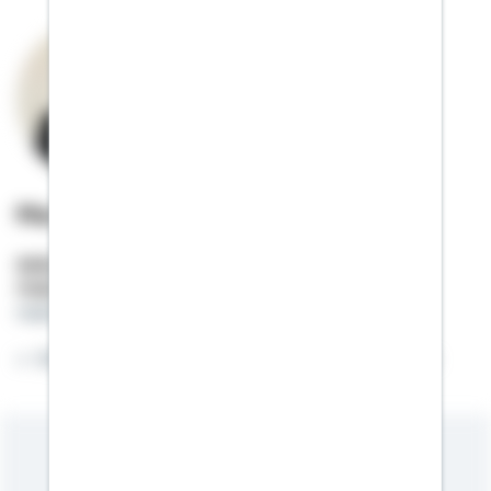
Marius Plappert
Selbstständiger Berater
Mobil:
01522 / 2683702
marius.plappert@schwaebisch-hall.de
Willkommen auf meiner Online-Visitenkarte.
Meine Kompetenzen