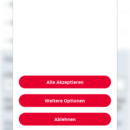
Rechner
Weitere Informationen
Folgen Sie uns
Newsletter
E-Mail-Adresse
Alle Akzeptieren
Bitte E-Mail eingeben
Hier finden Sie
Impressum
, Informationen zum
Datenschutz
,
Weitere Optionen
rechtliche Hinweise
und die
Erklärung zur Barrierefreiheit
.
Ablehnen
Eine starke Gemeinschaft. Zusammen mit den Spezialisten