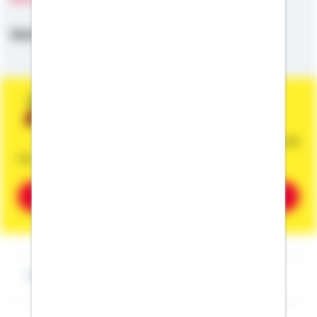
Deutsch
Sie wünschen eine persönliche und
unverbindliche Beratung?
Dann vereinbaren Sie gleich einen Termin mit
mir.
Beratung vereinbaren
Impressum Marius Plappert