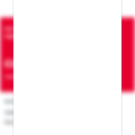
Seit über 90 Jahren bringen wir Menschen in die
eigenen vier Wände
ca. 7 Mio.
Verträge zur Erfüllung von Wohnwünschen
Kontakt
Telefon: +49 791 46-4444
Montag bis Freitag von 8 bis 20 Uhr