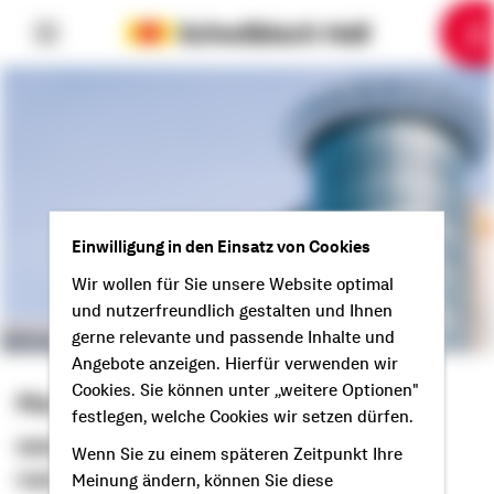
6
10
1
2
3
4
5
7
8
9
Einwilligung in den Einsatz von Cookies
Wir wollen für Sie unsere Website optimal
und nutzerfreundlich gestalten und Ihnen
gerne relevante und passende Inhalte und
Angebote anzeigen. Hierfür verwenden wir
Cookies. Sie können unter „weitere Optionen"
Marius Plappert
festlegen, welche Cookies wir setzen dürfen.
Selbstständiger Berater
Wenn Sie zu einem späteren Zeitpunkt Ihre
Hallo aus Schenklengsfeld!
Meinung ändern, können Sie diese