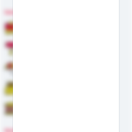
Fachgebiete
Bausparen
Modernisierung
Altersvorsorge
Riester
Staatliche Förderung
Sprachen