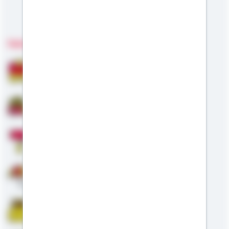
Meine Kompetenzen
Fachgebiete
Bausparen
Baufinanzierung
Modernisierung
Altersvorsorge
Riester