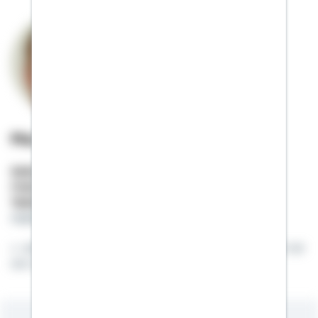
Markus Hannemann
Selbstständiger Berater
Mobil:
01522 / 2684524
Telefon:
07937 / 802346
markus.hannemann@schwaebisch-hall.de
eine offener und ehrlicher Umgang miteinander ist
mir sehr wichtig