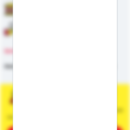
Staatliche Förderung
Anschlussfinanzierung
Sprachen
Deutsch,
Hohenlohisch,
Schwäbisch,
Englisch
Sie wünschen eine persönliche und
unverbindliche Beratung?
Dann vereinbaren Sie gleich einen Termin mit
mir.