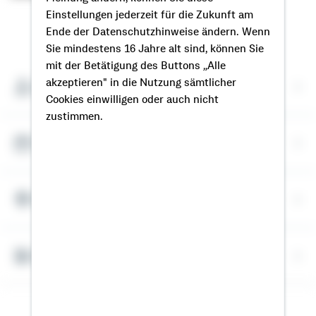
Einstellungen jederzeit für die Zukunft am
So erreichen Sie mich
Ende der Datenschutzhinweise ändern. Wenn
Sie mindestens 16 Jahre alt sind, können Sie
mit der Betätigung des Buttons „Alle
akzeptieren" in die Nutzung sämtlicher
Meine Kontaktdaten
Cookies einwilligen oder auch nicht
zustimmen.
Termin vereinbaren
Meine Standorte
Bausparrechner