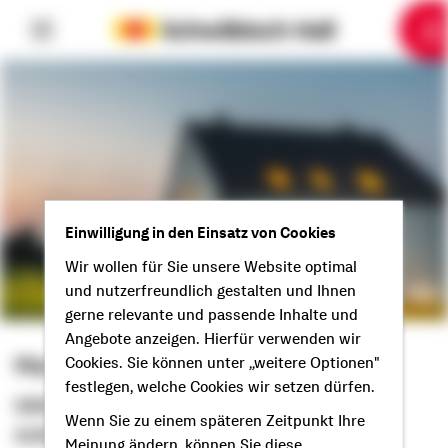
6
10
1
2
3
4
5
7
8
9
Einwilligung in den Einsatz von Cookies
Wir wollen für Sie unsere Website optimal
und nutzerfreundlich gestalten und Ihnen
gerne relevante und passende Inhalte und
Angebote anzeigen. Hierfür verwenden wir
Markus Hannemann
Cookies. Sie können unter „weitere Optionen"
festlegen, welche Cookies wir setzen dürfen.
Selbstständiger Berater
Wenn Sie zu einem späteren Zeitpunkt Ihre
Grüß Gott aus Dörzbach!
Meinung ändern, können Sie diese