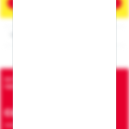
Beratung vereinbaren
Impressum Markus Hannemann
Seit über 90 Jahren bringen wir Menschen in die
eigenen vier Wände
ca. 7 Mio.
Verträge zur Erfüllung von Wohnwünschen