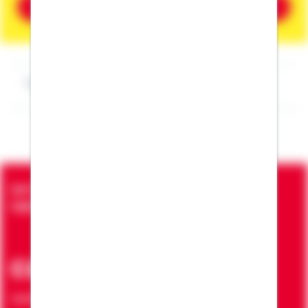
Beratung vereinbaren
Impressum Martin Biedersberger
Seit über 90 Jahren bringen wir Menschen in die
eigenen vier Wände
ca. 7 Mio.
Verträge zur Erfüllung von Wohnwünschen