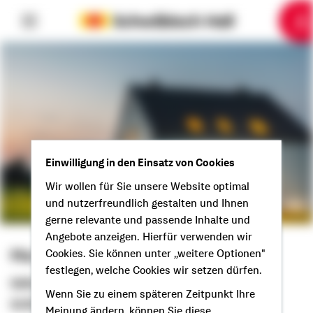
6
10
1
2
3
4
5
7
8
9
Einwilligung in den Einsatz von Cookies
Wir wollen für Sie unsere Website optimal
und nutzerfreundlich gestalten und Ihnen
gerne relevante und passende Inhalte und
Angebote anzeigen. Hierfür verwenden wir
Martin Biedersberger
Cookies. Sie können unter „weitere Optionen"
festlegen, welche Cookies wir setzen dürfen.
Selbstständiger Berater
Wenn Sie zu einem späteren Zeitpunkt Ihre
Grüß Gott aus Geisenhausen!
Meinung ändern, können Sie diese