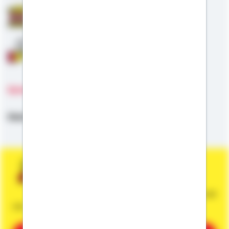
Staatliche Förderung
Anschlussfinanzierung
Sprachen
Deutsch
Sie wünschen eine persönliche und
unverbindliche Beratung?
Dann vereinbaren Sie gleich einen Termin mit
mir.