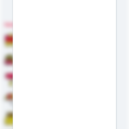
Meine Kompetenzen
Fachgebiete
Bausparen
Baufinanzierung
Modernisierung
Altersvorsorge
Riester