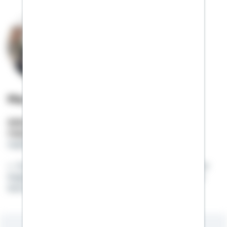
Martin Biedersberger
Selbstständiger Berater
Mobil:
01522 / 2683049
martin.biedersberger@schwaebisch-hall.de
Ihr Bauspar- und Baufinanzierungsberater in der
Region Landshut, Geisenhausen, Kumhausen und
Reichlkofen / Adlkofen.