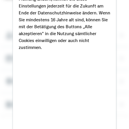
Einstellungen jederzeit für die Zukunft am
So erreichen Sie mich
Ende der Datenschutzhinweise ändern. Wenn
Sie mindestens 16 Jahre alt sind, können Sie
mit der Betätigung des Buttons „Alle
akzeptieren" in die Nutzung sämtlicher
Meine Kontaktdaten
Cookies einwilligen oder auch nicht
zustimmen.
Termin vereinbaren
Meine Standorte
Bausparrechner