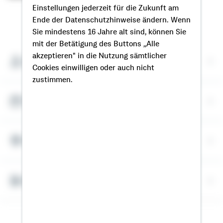
Einstellungen jederzeit für die Zukunft am
Ende der Datenschutzhinweise ändern. Wenn
So erreichen Sie mich
Sie mindestens 16 Jahre alt sind, können Sie
mit der Betätigung des Buttons „Alle
akzeptieren" in die Nutzung sämtlicher
Meine Kontaktdaten
Cookies einwilligen oder auch nicht
zustimmen.
Termin vereinbaren
Meine Standorte
Bausparrechner