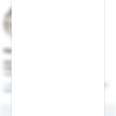
Matthias Röhrig
Selbstständiger Berater
Mobil:
01522 / 2685418
matthias.roehrig@schwaebisch-hall.de
Ich helfe Ihnen auf Ihrem Weg in Ihre eigenen vier
Wände.