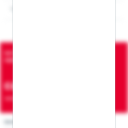
Impressum Matthias Röhrig
Seit über 90 Jahren bringen wir Menschen in die
eigenen vier Wände
ca. 7 Mio.
Verträge zur Erfüllung von Wohnwünschen
Kontakt