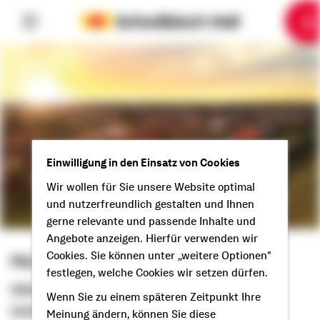
6
10
1
2
3
4
5
7
8
9
Einwilligung in den Einsatz von Cookies
Wir wollen für Sie unsere Website optimal
und nutzerfreundlich gestalten und Ihnen
gerne relevante und passende Inhalte und
Angebote anzeigen. Hierfür verwenden wir
Cookies. Sie können unter „weitere Optionen"
Matthias Röhrig
festlegen, welche Cookies wir setzen dürfen.
Selbstständiger Berater
Wenn Sie zu einem späteren Zeitpunkt Ihre
Guten Tag aus Solingen!
Meinung ändern, können Sie diese