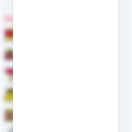
Meine Kompetenzen
Fachgebiete
Bausparen
Baufinanzierung
Modernisierung
Riester
Staatliche Förderung