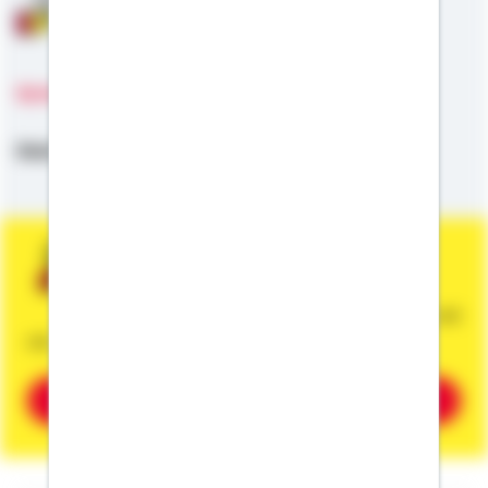
Anschlussfinanzierung
Sprachen
Deutsch
Sie wünschen eine persönliche und
unverbindliche Beratung?
Dann vereinbaren Sie gleich einen Termin mit
mir.
Beratung vereinbaren