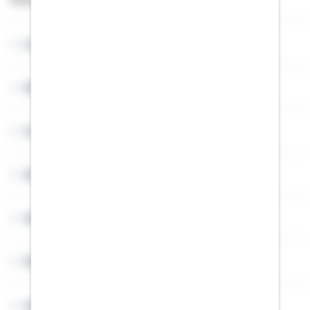
Lob & Kritik
Service
Cookies
Sitemap
Widerruf
Über Schwäbisch Hall
Angebotsseiten