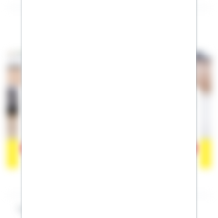
Folgen Sie mir auf Facebook
Der Inhalt befindet sich bei Facebook, wodurch Facebook
personenbezogene Informationen erhalten kann. Wenn Sie damit
einverstanden sind, klicken Sie bitte auf
"Akzeptieren".
Mehr
erfahren zum Datenschutz von Facebook.
Akzeptieren
Impressum Michael Pachurka