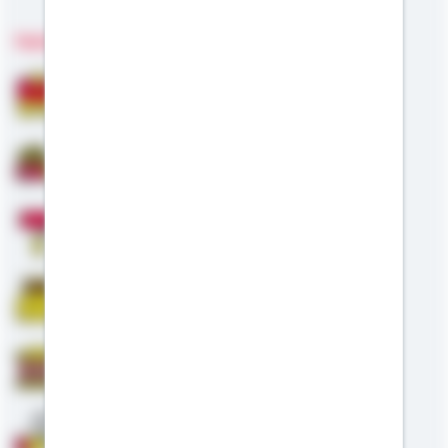
Fachgebiete
Bausparen
Baufinanzierung
Modernisierung
Riester
Staatliche Förderung
Anschlussfinanzierung