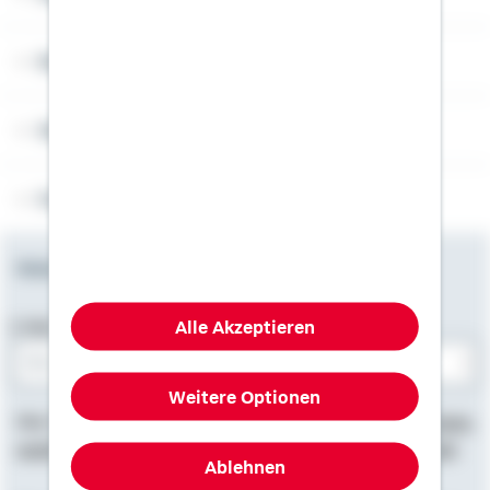
Rechner
Weitere Informationen
Folgen Sie uns
Newsletter
Alle Akzeptieren
E-Mail-Adresse
Weitere Optionen
Bitte E-Mail eingeben
Hier finden Sie
Impressum
, Informationen zum
Datenschutz
,
rechtliche Hinweise
und die
Erklärung zur Barrierefreiheit
.
Ablehnen