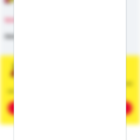
Sprachen
Deutsch
Sie wünschen eine persönliche und
unverbindliche Beratung?
Dann vereinbaren Sie gleich einen Termin mit
mir.
Beratung vereinbaren