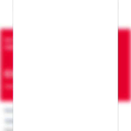
Seit über 90 Jahren bringen wir Menschen in die
eigenen vier Wände
ca. 7 Mio.
Verträge zur Erfüllung von Wohnwünschen
Kontakt
Telefon: +49 791 46-4444
Montag bis Freitag von 8 bis 20 Uhr