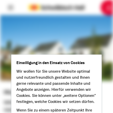
6
10
1
2
3
4
5
7
8
9
Einwilligung in den Einsatz von Cookies
Wir wollen für Sie unsere Website optimal
und nutzerfreundlich gestalten und Ihnen
gerne relevante und passende Inhalte und
Angebote anzeigen. Hierfür verwenden wir
Michael Pachurka
Cookies. Sie können unter „weitere Optionen"
festlegen, welche Cookies wir setzen dürfen.
Selbstständiger Berater
Hallo aus Lüneburg!
Wenn Sie zu einem späteren Zeitpunkt Ihre