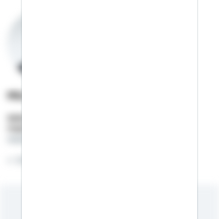
Michael Pachurka
Selbstständiger Berater
Mobil:
01522 / 2684330
michael.pachurka@schwaebisch-hall.de
Zuverlässig - Schnell - Verbindlich
Meine Kompetenzen