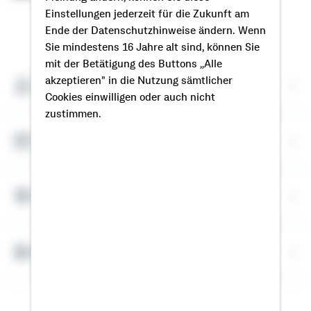
Einstellungen jederzeit für die Zukunft am
So erreichen Sie mich
Ende der Datenschutzhinweise ändern. Wenn
Sie mindestens 16 Jahre alt sind, können Sie
mit der Betätigung des Buttons „Alle
akzeptieren" in die Nutzung sämtlicher
Meine Kontaktdaten
Cookies einwilligen oder auch nicht
zustimmen.
Termin vereinbaren
Meine Standorte
Bausparrechner