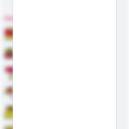
Meine Kompetenzen
Fachgebiete
Bausparen
Baufinanzierung
Modernisierung
Altersvorsorge
Riester