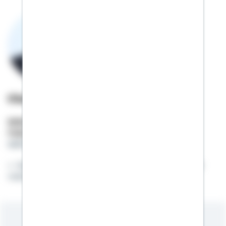
Olaf Stromberg
Selbstständiger Berater
Mobil:
01522 / 2685484
olaf.stromberg@schwaebisch-hall.de
Gemeinsam Heimat schaffen und Wohnträume
realisieren