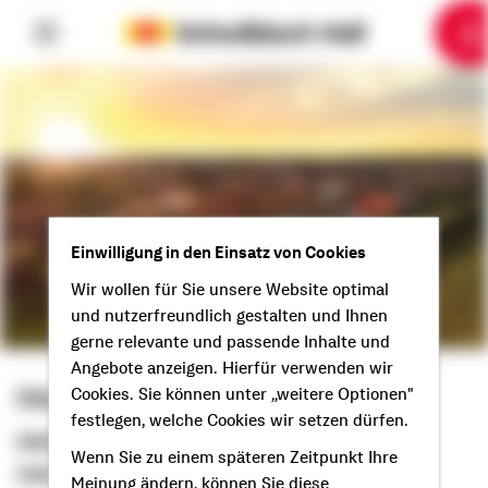
6
10
1
2
3
4
5
7
8
9
Einwilligung in den Einsatz von Cookies
Wir wollen für Sie unsere Website optimal
und nutzerfreundlich gestalten und Ihnen
gerne relevante und passende Inhalte und
Angebote anzeigen. Hierfür verwenden wir
Olaf Stromberg
Cookies. Sie können unter „weitere Optionen"
festlegen, welche Cookies wir setzen dürfen.
Selbstständiger Berater
Wenn Sie zu einem späteren Zeitpunkt Ihre
Hallo aus Menden (Sauerland)!
Meinung ändern, können Sie diese