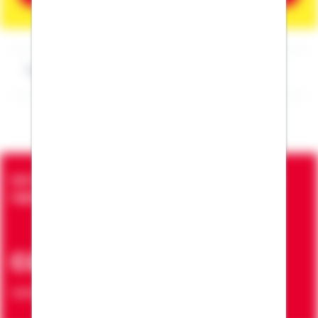
Impressum Olaf Stromberg
Seit über 90 Jahren bringen wir Menschen in die
eigenen vier Wände
ca. 7 Mio.
Verträge zur Erfüllung von Wohnwünschen