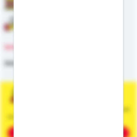
Staatliche Förderung
Anschlussfinanzierung
Sprachen
Deutsch
Sie wünschen eine persönliche und
unverbindliche Beratung?
Dann vereinbaren Sie gleich einen Termin mit
mir.
Beratung vereinbaren