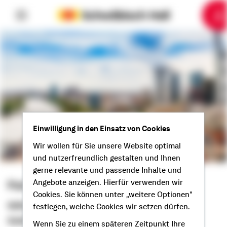
6
10
1
2
3
4
5
7
8
9
Einwilligung in den Einsatz von Cookies
Wir wollen für Sie unsere Website optimal
und nutzerfreundlich gestalten und Ihnen
gerne relevante und passende Inhalte und
Angebote anzeigen. Hierfür verwenden wir
Patrick Bach
Cookies. Sie können unter „weitere Optionen"
Selbstständiger Berater
festlegen, welche Cookies wir setzen dürfen.
Gude aus Usingen!
Wenn Sie zu einem späteren Zeitpunkt Ihre