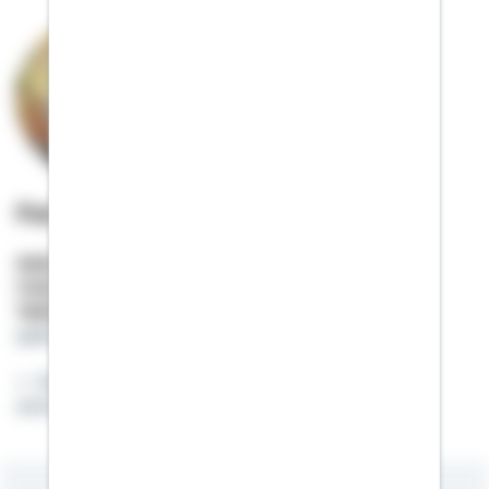
Patrick Bach
Selbstständiger Berater
Mobil:
01522 / 2683753
Telefon:
06087 / 736475
patrick.bach@schwaebisch-hall.de
Gemeinsam zum Eigenheim - Wir finden die
passende Baufinanzierung für Sie!