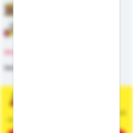
Staatliche Förderung
Anschlussfinanzierung
Sprachen
Deutsch,
Hessisch,
Englisch
Sie wünschen eine persönliche und
unverbindliche Beratung?
Dann vereinbaren Sie gleich einen Termin mit
mir.