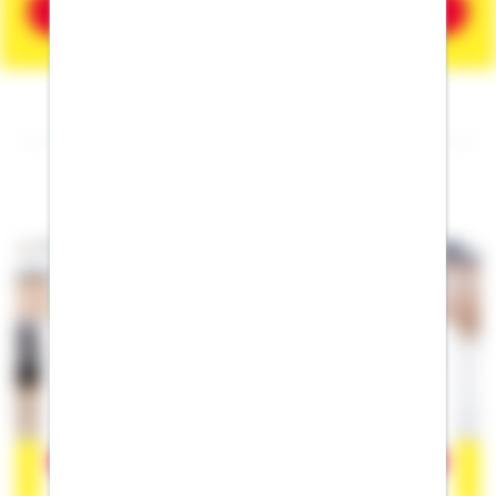
Beratung vereinbaren
Folgen Sie mir auf Facebook
Der Inhalt befindet sich bei Facebook, wodurch Facebook
personenbezogene Informationen erhalten kann. Wenn Sie damit
einverstanden sind, klicken Sie bitte auf
"Akzeptieren".
Mehr
erfahren zum Datenschutz von Facebook.
Akzeptieren