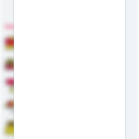
Meine Kompetenzen
Fachgebiete
Bausparen
Baufinanzierung
Modernisierung
Altersvorsorge
Riester