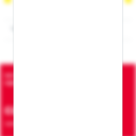
Impressum Patrick Bach
Seit über 90 Jahren bringen wir Menschen in die
eigenen vier Wände
ca. 7 Mio.
Verträge zur Erfüllung von Wohnwünschen