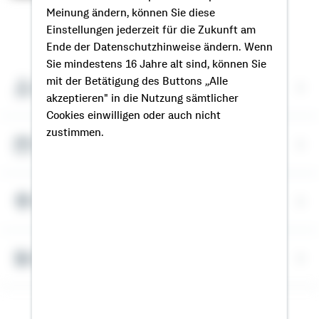
Meinung ändern, können Sie diese
Einstellungen jederzeit für die Zukunft am
So erreichen Sie mich
Ende der Datenschutzhinweise ändern. Wenn
Sie mindestens 16 Jahre alt sind, können Sie
mit der Betätigung des Buttons „Alle
Meine Kontaktdaten
akzeptieren" in die Nutzung sämtlicher
Cookies einwilligen oder auch nicht
zustimmen.
Termin vereinbaren
Meine Standorte
Bausparrechner