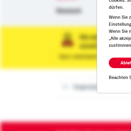
Cookies. S
dürfen.
Deutsch
Wenn Sie z
Einstellun
Wenn Sie m
Sie wünschen ein
„Alle akze
unverbindliche 
zustimmen
Dann vereinbaren Sie gleich eine
Able
Beachten S
Impressum Paul Sc