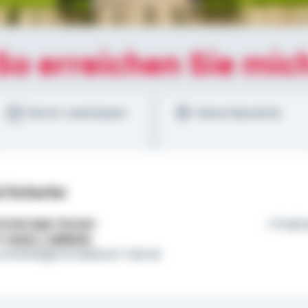
So erreichen Sie mic
Termin vereinbaren
Meine Standorte
l Scherler
tständiger Berater
Wegbeg
l:
01522 / 2686526
.scherler@schwaebisch-hall.de