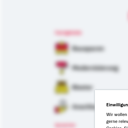
Fachgebiete
Bausparen
Modernisierung
Riester
Einwilligu
Anschlussfinanzie
Wir wollen
gerne rele
Sprachen