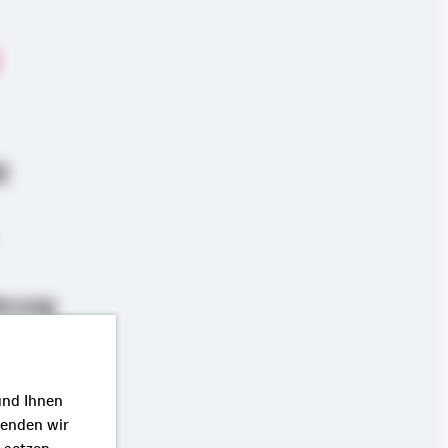
g
erung
und Ihnen
wenden wir