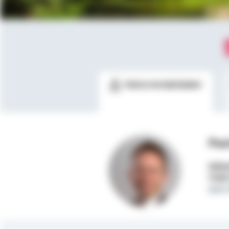
Meine Kontaktdaten
Pau
Selbs
Mobi
paul