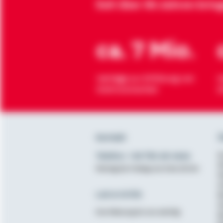
Seit über 90 Jahren brin
ca. 7 Mio.
Verträge zur Erfüllung von
H
Wohnwünschen
O
Kontakt
Ü
Telefon: +49 791 46-4444
K
D
Montag bis Freitag von 8 bis 20 Uhr
N
A
Lob & Kritik
B
G
Ihre Meinung ist uns wichtig
B