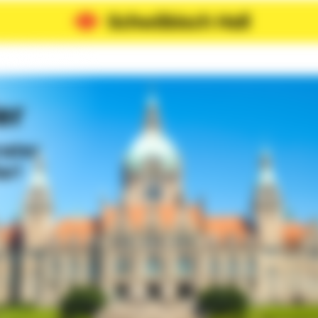
er
rater
ar!