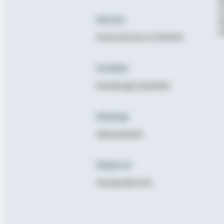
B
K
Service
N
E
Unsere Services im Überblick
Cookies
Einstellungen bearbeiten
Sitemap
Seitenüberblick
Widerruf
Vertrag widerrufen