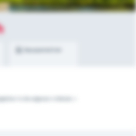
h
Bausparrechner
leiter in die eigenen 4 Wände