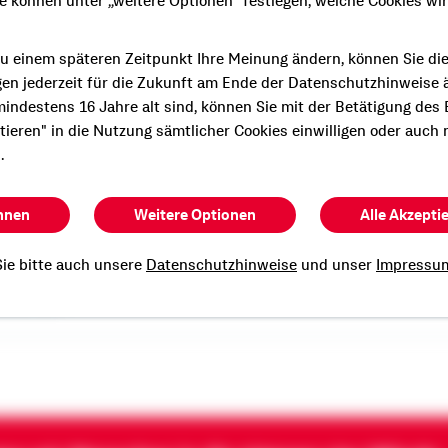
ie können unter „weitere Optionen" festlegen, welche Cookies wi
u einem späteren Zeitpunkt Ihre Meinung ändern, können Sie di
gen jederzeit für die Zukunft am Ende der Datenschutzhinweise 
indestens 16 Jahre alt sind, können Sie mit der Betätigung des
e persönliche und
ptieren" in die Nutzung sämtlicher Cookies einwilligen oder auch 
Beratung?
.
n Termin mit mir.
hnen
Weitere Optionen
Alle Akzepti
ie bitte auch unsere
Datenschutzhinweise
und unser
Impressu
herler