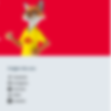
-
Folgen Sie uns
Facebook
Instagram
YouTube
XING
LinkedIn