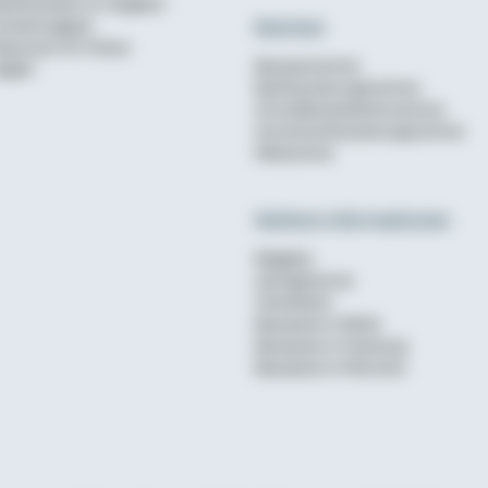
aufinanzierer im Vergleich
Rechner
undenmagazin
ewsroom für Presse
Bausparrechner
nglish
Baufinanzierungsrechner
Annuitätendarlehensrechner
Anschlussfinanzierungsrechner
Mietrechner
Weitere Informationen
Ratgeber
wohnglueck.de
Checklisten
Bausparen in Berlin
Bausparen in Hamburg
Bausparen in München