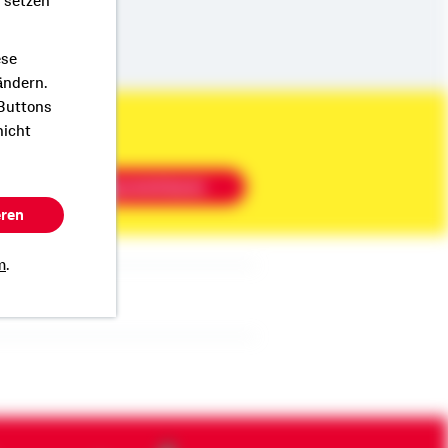
r setzen
ese
ändern.
 Buttons
nicht
Beratung vereinbaren
eren
m
.