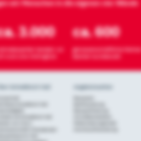
gen wir Menschen in die eigenen vier Wände
ca. 3.000
ca. 600
eimatexperten beraten vor
genossenschaftliche Partner
rt rund ums Wohnglück
Banken bundesweit
ber Schwäbisch Hall
Angebotsseiten
urzportrait
Bausparen
ie Marke Schwäbisch Hall
Baufinanzierung
achhaltigkeit
Bausparförderung
rbeiten bei Schwäbisch Hall
Annuitätendarlehen
erater von A bis Z
Modernisierungskredit
enossenschaftl. Finanzgruppe
Anschlussfinanzierung
ausparkasse im Test