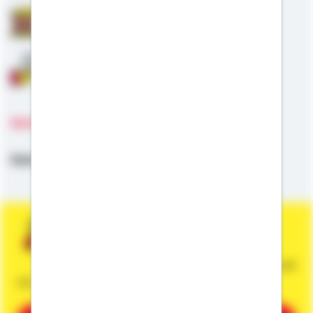
Staatliche Förderung
Anschlussfinanzierung
Sprachen
Deutsch,
Englisch
Sie wünschen eine persönliche und
unverbindliche Beratung?
Dann vereinbaren Sie gleich einen Termin mit
mir.