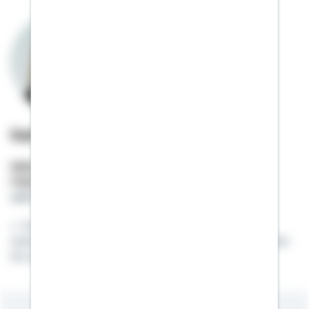
Sabrina Oberprieler
Selbstständige Beraterin
Mobil:
01522 / 2685568
sabrina.oberprieler@schwaebisch-hall.de
Es ist nicht wichtig, wohin Du gehst, was Du
machst oder was Du hast. Es kommt darauf an, wen
Du an Deiner Seite hast