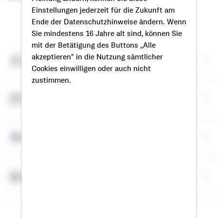
Einstellungen jederzeit für die Zukunft am
So erreichen Sie mich
Ende der Datenschutzhinweise ändern. Wenn
Sie mindestens 16 Jahre alt sind, können Sie
mit der Betätigung des Buttons „Alle
akzeptieren" in die Nutzung sämtlicher
Meine Kontaktdaten
Cookies einwilligen oder auch nicht
zustimmen.
Termin vereinbaren
Meine Standorte
Bausparrechner