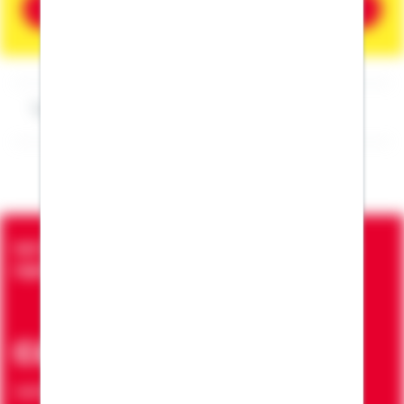
Beratung vereinbaren
Impressum Sabrina Oberprieler
Seit über 90 Jahren bringen wir Menschen in die
eigenen vier Wände
ca. 7 Mio.
Verträge zur Erfüllung von Wohnwünschen