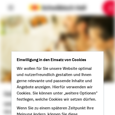
6
10
1
2
3
4
5
7
8
9
Einwilligung in den Einsatz von Cookies
Wir wollen für Sie unsere Website optimal
und nutzerfreundlich gestalten und Ihnen
gerne relevante und passende Inhalte und
Angebote anzeigen. Hierfür verwenden wir
Sabrina Oberprieler
Cookies. Sie können unter „weitere Optionen"
festlegen, welche Cookies wir setzen dürfen.
Selbstständige Beraterin
Wenn Sie zu einem späteren Zeitpunkt Ihre
Servus aus Mainburg!
Meinung ändern, können Sie diese