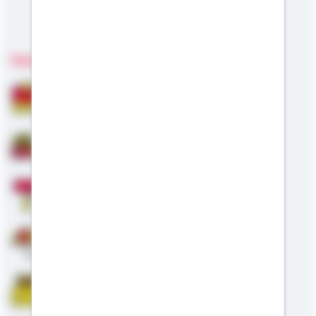
Meine Kompetenzen
Fachgebiete
Bausparen
Baufinanzierung
Modernisierung
Altersvorsorge
Riester