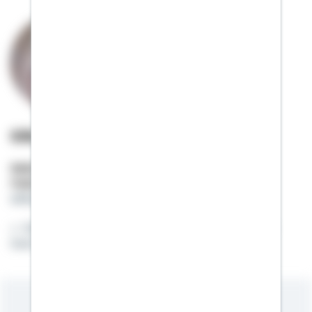
Silke Isensee
Selbstständige Beraterin
Mobil:
01522 / 2683889
silke.isensee@schwaebisch-hall.de
Die beste Altersvorsorge hat 4 Wände und ein
Dach