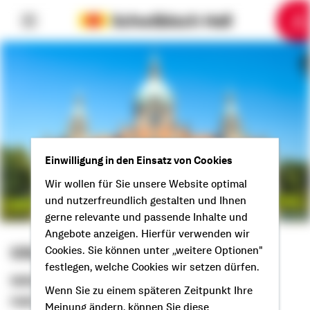
6
10
1
2
3
4
5
7
8
9
Einwilligung in den Einsatz von Cookies
Wir wollen für Sie unsere Website optimal
und nutzerfreundlich gestalten und Ihnen
gerne relevante und passende Inhalte und
Angebote anzeigen. Hierfür verwenden wir
Silke Isensee
Cookies. Sie können unter „weitere Optionen"
festlegen, welche Cookies wir setzen dürfen.
Selbstständige Beraterin
Wenn Sie zu einem späteren Zeitpunkt Ihre
Hallo aus Braunschweig!
Meinung ändern, können Sie diese