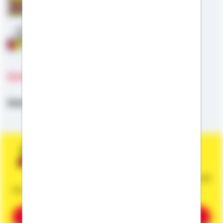
Staatliche Förderung
Anschlussfinanzierung
Sprachen
Deutsch
Sie wünschen eine persönliche und
unverbindliche Beratung?
Dann vereinbaren Sie gleich einen Termin mit
mir.
Beratung vereinbaren