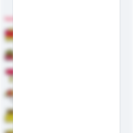
Meine Kompetenzen
Fachgebiete
Bausparen
Baufinanzierung
Modernisierung
Altersvorsorge
Riester