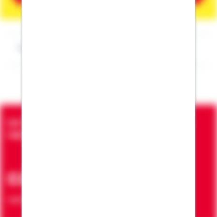
Impressum Silke Isensee
Seit über 90 Jahren bringen wir Menschen in die
eigenen vier Wände
ca. 7 Mio.
Verträge zur Erfüllung von Wohnwünschen