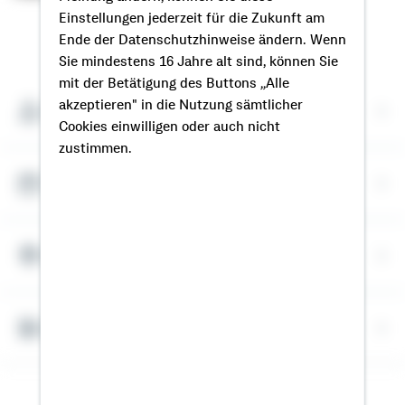
Einstellungen jederzeit für die Zukunft am
So erreichen Sie mich
Ende der Datenschutzhinweise ändern. Wenn
Sie mindestens 16 Jahre alt sind, können Sie
mit der Betätigung des Buttons „Alle
akzeptieren" in die Nutzung sämtlicher
Meine Kontaktdaten
Cookies einwilligen oder auch nicht
zustimmen.
Termin vereinbaren
Meine Standorte
Bausparrechner