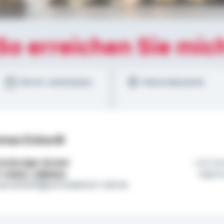
So erreichen Sie mic
Termin vereinbaren
Meine Standorte
mas Eckardt
tständiger Berater
Ich be
l:
01522 / 2684014
eigen
as.eckardt@schwaebisch-hall.de