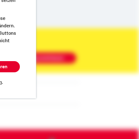
r setzen
ese
ändern.
 Buttons
nicht
Beratung vereinbaren
eren
m
.