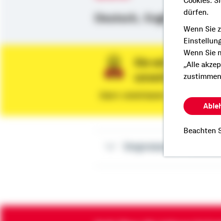
Cookies. S
dürfen.
Deutsch,
Englisch
Wenn Sie z
Einstellun
Wenn Sie m
Sie wünschen ein
„Alle akze
unverbindliche 
zustimmen
Dann vereinbaren Sie gleich eine
Able
Beachten S
Impressum Thomas