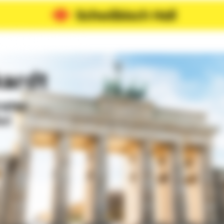
ardt
rater
n!