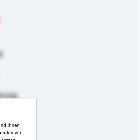
g
erung
und Ihnen
wenden wir