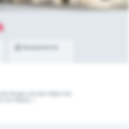
h
Bausparrechner
rate Sie gern auf dem Weg in die
en vier Wände.