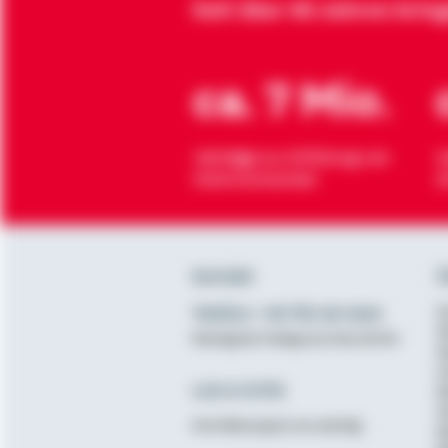
Seit über 90 Jahren brin
ca. 7 Mio.
Verträge zur Erfüllung von
H
Wohnwünschen
O
Kontakt
Ü
Telefon: +49 791 46-4444
K
D
Montag bis Freitag von 8 bis 20 Uhr
N
A
Lob & Kritik
B
G
Ihre Meinung ist uns wichtig
B