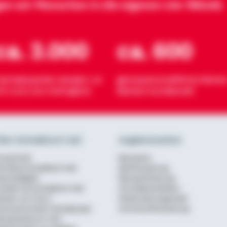
gen wir Menschen in die eigenen vier Wände
ca. 3.000
ca. 600
eimatexperten beraten vor
genossenschaftliche Partner
rt rund ums Wohnglück
Banken bundesweit
ber Schwäbisch Hall
Angebotsseiten
urzportrait
Bausparen
ie Marke Schwäbisch Hall
Baufinanzierung
achhaltigkeit
Bausparförderung
rbeiten bei Schwäbisch Hall
Annuitätendarlehen
erater von A bis Z
Modernisierungskredit
enossenschaftl. Finanzgruppe
Anschlussfinanzierung
ausparkasse im Test