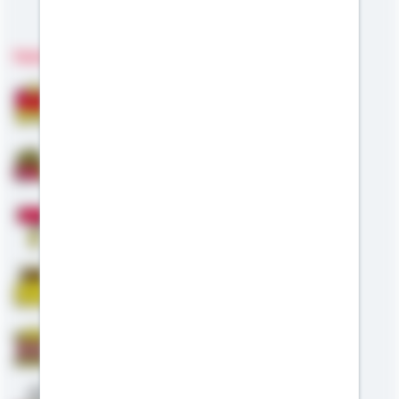
Meine Kompetenzen
Fachgebiete
Bausparen
Baufinanzierung
Modernisierung
Riester
Staatliche Förderung