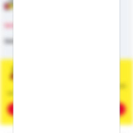
Anschlussfinanzierung
Sprachen
Deutsch,
Plattdeutsch
Sie wünschen eine persönliche und
unverbindliche Beratung?
Dann vereinbaren Sie gleich einen Termin mit
mir.
Beratung vereinbaren