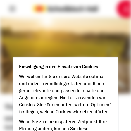
6
10
1
2
3
4
5
7
8
9
Einwilligung in den Einsatz von Cookies
Wir wollen für Sie unsere Website optimal
und nutzerfreundlich gestalten und Ihnen
gerne relevante und passende Inhalte und
Angebote anzeigen. Hierfür verwenden wir
Cookies. Sie können unter „weitere Optionen"
Thomas Heidemann
festlegen, welche Cookies wir setzen dürfen.
Selbstständiger Berater
Wenn Sie zu einem späteren Zeitpunkt Ihre
Guten Tag aus Hörstel!
Meinung ändern, können Sie diese