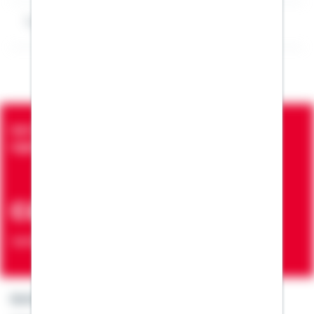
Impressum Thomas Heidemann
Seit über 90 Jahren bringen wir Menschen in die
eigenen vier Wände
ca. 7 Mio.
Verträge zur Erfüllung von Wohnwünschen
Kontakt