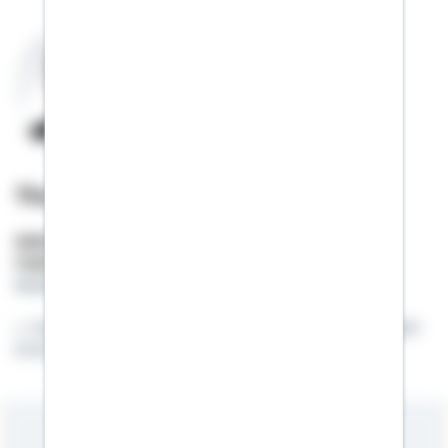
Thomas Heidemann
Selbstständiger Berater
Mobil:
01522 / 2683607
thomas.heidemann@schwaebisch-hall.de
Es gibt nichts Gutes, außer man tut es. (Frei nach
Erich Kästner)