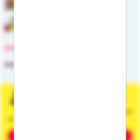
Staatliche Förderung
Anschlussfinanzierung
Sprachen
Deutsch,
Englisch
Sie wünschen eine persönliche und
unverbindliche Beratung?
Dann vereinbaren Sie gleich einen Termin mit
mir.
Beratung vereinbaren