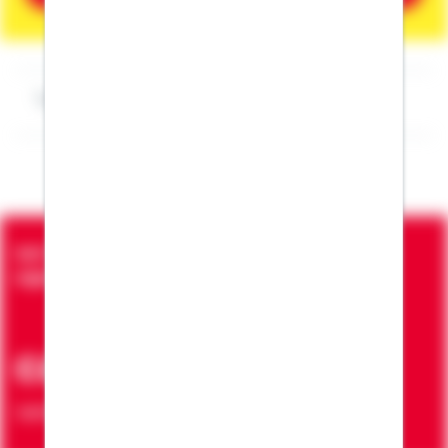
Impressum Thomas Jahncke
Seit über 90 Jahren bringen wir Menschen in die
eigenen vier Wände
ca. 7 Mio.
Verträge zur Erfüllung von Wohnwünschen