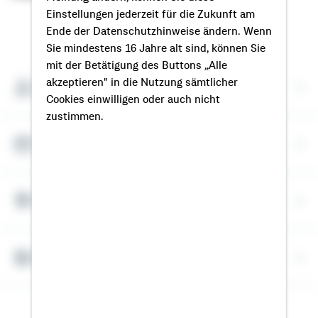
Einstellungen jederzeit für die Zukunft am
So erreichen Sie mich
Ende der Datenschutzhinweise ändern. Wenn
Sie mindestens 16 Jahre alt sind, können Sie
mit der Betätigung des Buttons „Alle
akzeptieren" in die Nutzung sämtlicher
Meine Kontaktdaten
Cookies einwilligen oder auch nicht
zustimmen.
Termin vereinbaren
Meine Standorte
Bausparrechner