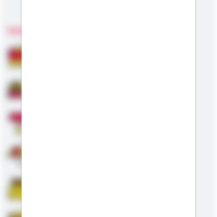
Meine Kompetenzen
Fachgebiete
Bausparen
Baufinanzierung
Modernisierung
Altersvorsorge
Riester