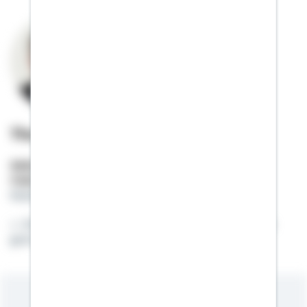
Thomas Jahncke
Selbstständiger Berater
Mobil:
01522 / 2683071
thomas.jahncke@schwaebisch-hall.de
Ehrlichkeit und Vertrauen ist die Basis für eine
gute Zusammenarbeit!