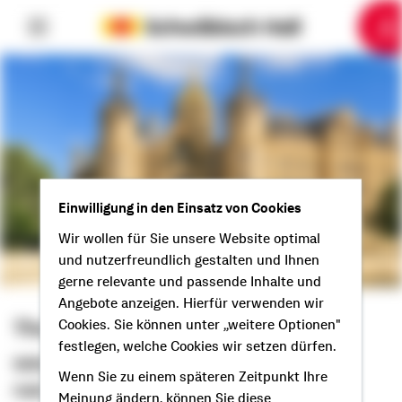
6
10
1
2
3
4
5
7
8
9
Einwilligung in den Einsatz von Cookies
Wir wollen für Sie unsere Website optimal
und nutzerfreundlich gestalten und Ihnen
gerne relevante und passende Inhalte und
Angebote anzeigen. Hierfür verwenden wir
Thomas Jahncke
Cookies. Sie können unter „weitere Optionen"
festlegen, welche Cookies wir setzen dürfen.
Selbstständiger Berater
Wenn Sie zu einem späteren Zeitpunkt Ihre
Hallo aus Gadebusch!
Meinung ändern, können Sie diese