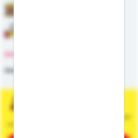
Staatliche Förderung
Anschlussfinanzierung
Sprachen
Deutsch,
Englisch
Sie wünschen eine persönliche und
unverbindliche Beratung?
Dann vereinbaren Sie gleich einen Termin mit
mir.