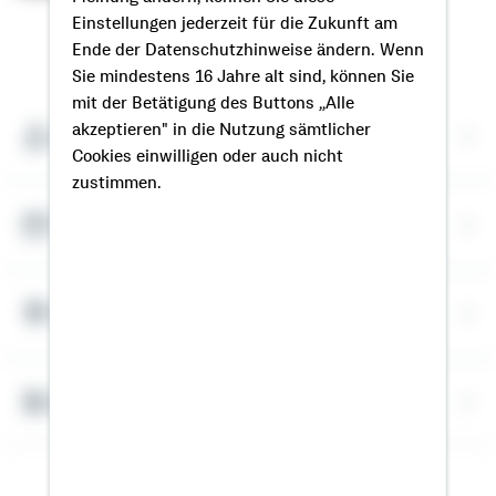
Einstellungen jederzeit für die Zukunft am
So erreichen Sie mich
Ende der Datenschutzhinweise ändern. Wenn
Sie mindestens 16 Jahre alt sind, können Sie
mit der Betätigung des Buttons „Alle
akzeptieren" in die Nutzung sämtlicher
Meine Kontaktdaten
Cookies einwilligen oder auch nicht
zustimmen.
Termin vereinbaren
Meine Standorte
Bausparrechner