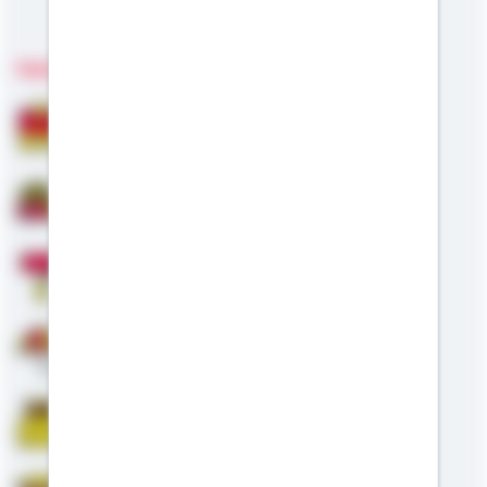
Meine Kompetenzen
Fachgebiete
Bausparen
Baufinanzierung
Modernisierung
Altersvorsorge
Riester