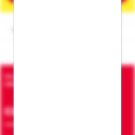
Impressum Tim Carstens
Seit über 90 Jahren bringen wir Menschen in die
eigenen vier Wände
ca. 7 Mio.
Verträge zur Erfüllung von Wohnwünschen