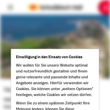
6
10
1
2
3
4
5
7
8
9
Einwilligung in den Einsatz von Cookies
Wir wollen für Sie unsere Website optimal
und nutzerfreundlich gestalten und Ihnen
gerne relevante und passende Inhalte und
Angebote anzeigen. Hierfür verwenden wir
Tim Carstens
Cookies. Sie können unter „weitere Optionen"
festlegen, welche Cookies wir setzen dürfen.
Selbstständiger Berater
Wenn Sie zu einem späteren Zeitpunkt Ihre
Moin aus Viöl!
Meinung ändern, können Sie diese