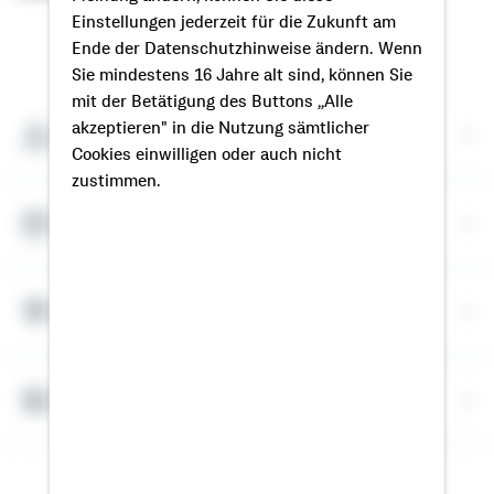
Einstellungen jederzeit für die Zukunft am
So erreichen Sie mich
Ende der Datenschutzhinweise ändern. Wenn
Sie mindestens 16 Jahre alt sind, können Sie
mit der Betätigung des Buttons „Alle
akzeptieren" in die Nutzung sämtlicher
Meine Kontaktdaten
Cookies einwilligen oder auch nicht
zustimmen.
Termin vereinbaren
Meine Standorte
Bausparrechner