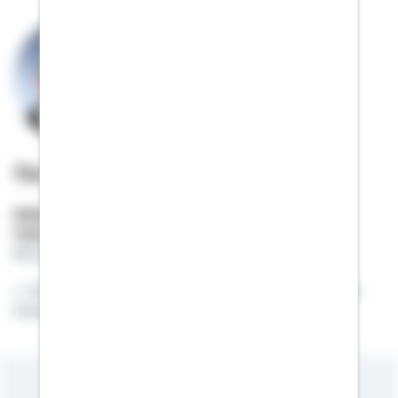
Tim Carstens
Selbstständiger Berater
Mobil:
01522 / 2686093
tim.carstens@schwaebisch-hall.de
Eine Ehrliche Beratung ist die Basis einer guten
Zusammenarbeit