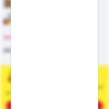
Staatliche Förderung
Anschlussfinanzierung
Sprachen
Deutsch
Sie wünschen eine persönliche und
unverbindliche Beratung?
Dann vereinbaren Sie gleich einen Termin mit
mir.
Beratung vereinbaren