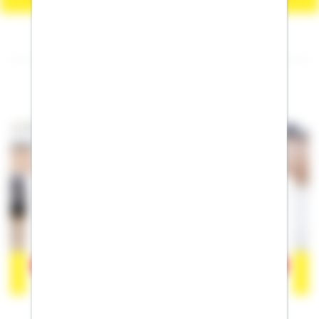
Folgen Sie mir auf Facebook
Der Inhalt befindet sich bei Facebook, wodurch Facebook
personenbezogene Informationen erhalten kann. Wenn Sie damit
einverstanden sind, klicken Sie bitte auf
"Akzeptieren".
Mehr
erfahren zum Datenschutz von Facebook.
Akzeptieren