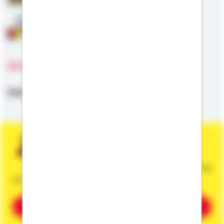
Anschlussfinanzierung
Sprachen
Deutsch,
Englisch
Sie wünschen eine persönliche und
unverbindliche Beratung?
Dann vereinbaren Sie gleich einen Termin mit
mir.
Beratung vereinbaren