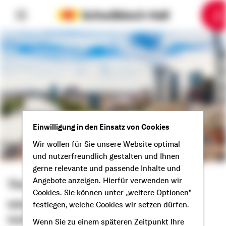
6
10
1
2
3
4
5
7
8
9
Einwilligung in den Einsatz von Cookies
Wir wollen für Sie unsere Website optimal
und nutzerfreundlich gestalten und Ihnen
gerne relevante und passende Inhalte und
Angebote anzeigen. Hierfür verwenden wir
Tim Werner
Cookies. Sie können unter „weitere Optionen"
Selbstständiger Berater
festlegen, welche Cookies wir setzen dürfen.
Gude aus Gießen!
Wenn Sie zu einem späteren Zeitpunkt Ihre