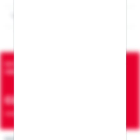
Impressum Tim Werner
Seit über 90 Jahren bringen wir Menschen in die
eigenen vier Wände
ca. 7 Mio.
Verträge zur Erfüllung von Wohnwünschen
Kontakt