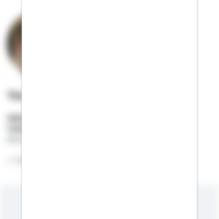
Tim Werner
Selbstständiger Berater
Mobil:
01522 / 2684560
tim.werner@schwaebisch-hall.de
Ihr Weg zum eigenen Zuhause beginnt hier.
Meine Kompetenzen