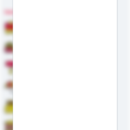
Fachgebiete
Bausparen
Baufinanzierung
Modernisierung
Altersvorsorge
Riester
Staatliche Förderung