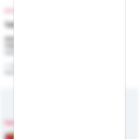
Bild wurde nicht gefunden
Tobias Krämer
Selbstständiger Berater
Mobil:
01522 / 2686272
tobias.kraemer@schwaebisch-hall.de
Es grüßt Sie Ihr Spezialist für Bausparen,
Baufinanzierungen & Geld vom Staat!
Meine Kompetenzen
Fachgebiete