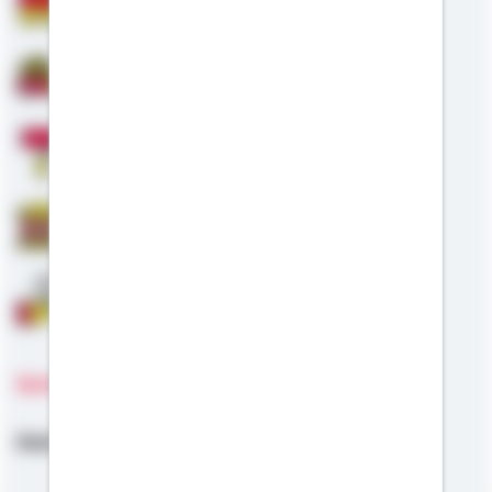
Bausparen
Baufinanzierung
Modernisierung
Staatliche Förderung
Anschlussfinanzierung
Sprachen
Deutsch