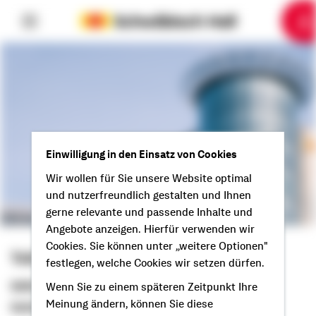
6
10
1
2
3
4
5
7
8
9
Einwilligung in den Einsatz von Cookies
Wir wollen für Sie unsere Website optimal
und nutzerfreundlich gestalten und Ihnen
gerne relevante und passende Inhalte und
Angebote anzeigen. Hierfür verwenden wir
Cookies. Sie können unter „weitere Optionen"
Tobias Krämer
festlegen, welche Cookies wir setzen dürfen.
Selbstständiger Berater
Wenn Sie zu einem späteren Zeitpunkt Ihre
Meinung ändern, können Sie diese
Guten Tag aus Königsbrunn!