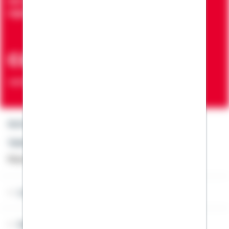
Seit über 90 Jahren bringen wir Menschen in die
eigenen vier Wände
ca. 7 Mio.
Verträge zur Erfüllung von Wohnwünschen
Kontakt
Telefon: +49 791 46-4444
Montag bis Freitag von 8 bis 20 Uhr
Lob & Kritik
Service