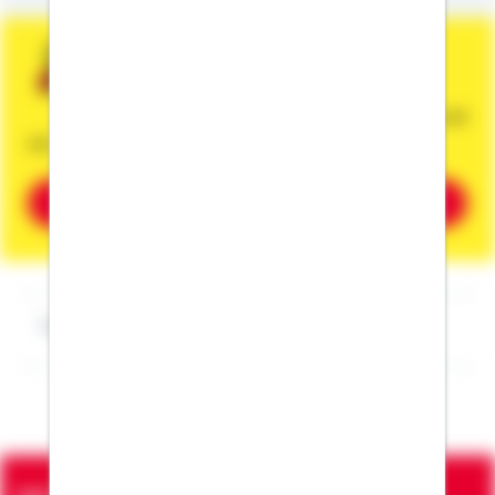
Sie wünschen eine persönliche und
unverbindliche Beratung?
Dann vereinbaren Sie gleich einen Termin mit
mir.
Beratung vereinbaren
Impressum Tobias Krämer