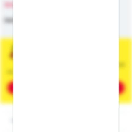
Sprachen
Deutsch
Sie wünschen eine persönliche und
unverbindliche Beratung?
Dann vereinbaren Sie gleich einen Termin mit
mir.
Beratung vereinbaren
Impressum Tobias Reineck