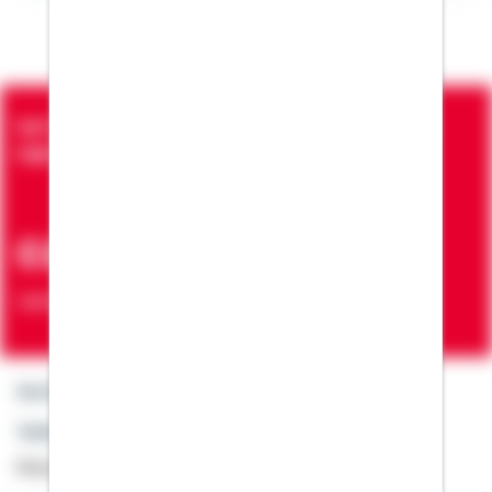
Seit über 90 Jahren bringen wir Menschen in die
eigenen vier Wände
ca. 7 Mio.
Verträge zur Erfüllung von Wohnwünschen
Kontakt
Telefon: +49 791 46-4444
Montag bis Freitag von 8 bis 20 Uhr