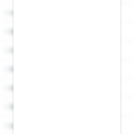
Lob & Kritik
Service
Cookies
Sitemap
Widerruf
Über Schwäbisch Hall
Angebotsseiten