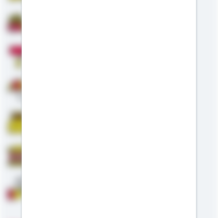
Baufinanzierung
Modernisierung
Altersvorsorge
Riester
Staatliche Förderung
Anschlussfinanzierung