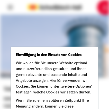
6
10
1
2
3
4
5
7
8
9
Einwilligung in den Einsatz von Cookies
Wir wollen für Sie unsere Website optimal
und nutzerfreundlich gestalten und Ihnen
gerne relevante und passende Inhalte und
Angebote anzeigen. Hierfür verwenden wir
Cookies. Sie können unter „weitere Optionen"
Tobias Reineck
festlegen, welche Cookies wir setzen dürfen.
Selbstständiger Berater
Wenn Sie zu einem späteren Zeitpunkt Ihre
Hallo aus Delbrück!
Meinung ändern, können Sie diese