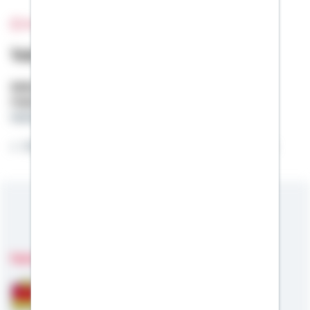
Bild wurde nicht gefunden
Tobias Reineck
Selbstständiger Berater
Mobil:
0152 / 22684862
tobias.reineck@schwaebisch-hall.de
Willkommen auf meiner Online-Visitenkarte.
Meine Kompetenzen
Fachgebiete
Bausparen