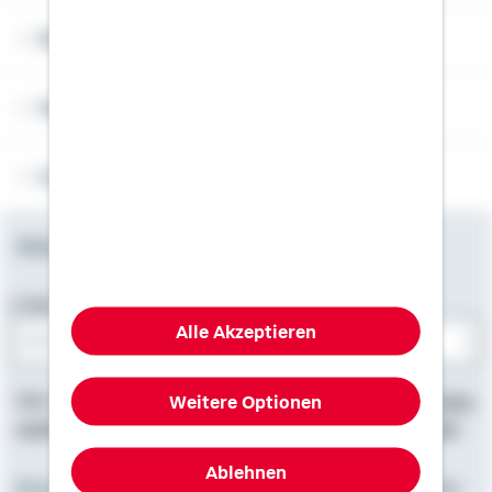
Rechner
Weitere Informationen
Folgen Sie uns
Newsletter
E-Mail-Adresse
Alle Akzeptieren
Bitte E-Mail eingeben
Weitere Optionen
Hier finden Sie
Impressum
, Informationen zum
Datenschutz
,
rechtliche Hinweise
und die
Erklärung zur Barrierefreiheit
.
Ablehnen
Eine starke Gemeinschaft. Zusammen mit den Spezialisten