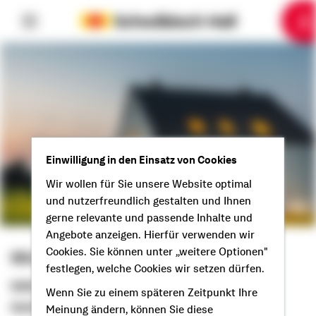
6
10
1
2
3
4
5
7
8
9
Einwilligung in den Einsatz von Cookies
Wir wollen für Sie unsere Website optimal
und nutzerfreundlich gestalten und Ihnen
gerne relevante und passende Inhalte und
Angebote anzeigen. Hierfür verwenden wir
Cookies. Sie können unter „weitere Optionen"
Winfried Theweleit
festlegen, welche Cookies wir setzen dürfen.
Selbstständiger Berater
Wenn Sie zu einem späteren Zeitpunkt Ihre
Guten Tag aus Plochingen!
Meinung ändern, können Sie diese