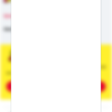
Sprachen
Deutsch
Sie wünschen eine persönliche und
unverbindliche Beratung?
Dann vereinbaren Sie gleich einen Termin mit
mir.
Beratung vereinbaren