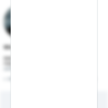
Winfried Theweleit
Selbstständiger Berater
Mobil:
01522 / 2684466
winfried.theweleit@schwaebisch-hall.de
Willkommen auf meiner Online-Visitenkarte.
Meine Kompetenzen