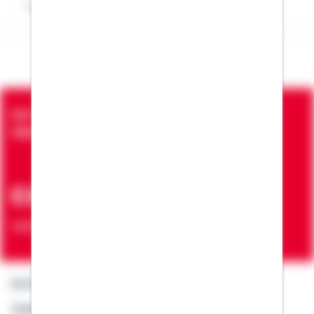
Impressum Winfried Theweleit
Seit über 90 Jahren bringen wir Menschen in die
eigenen vier Wände
ca. 7 Mio.
Verträge zur Erfüllung von Wohnwünschen
Kontakt
Telefon: +49 791 46-4444