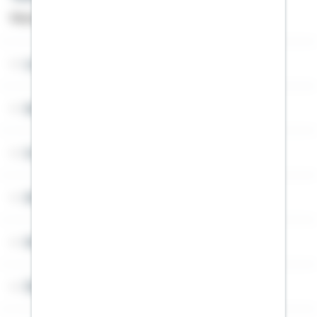
Montag bis Freitag von 8 bis 20 Uhr
Lob & Kritik
Service
Cookies
Sitemap
Widerruf
Über Schwäbisch Hall