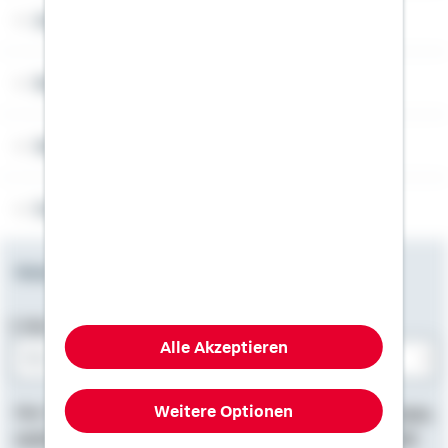
Angebotsseiten
Rechner
Weitere Informationen
Folgen Sie uns
Newsletter
E-Mail-Adresse
Alle Akzeptieren
Bitte E-Mail eingeben
Weitere Optionen
Hier finden Sie
Impressum
, Informationen zum
Datenschutz
,
rechtliche Hinweise
und die
Erklärung zur Barrierefreiheit
.