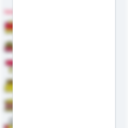
Fachgebiete
Bausparen
Baufinanzierung
Modernisierung
Riester
Staatliche Förderung
Anschlussfinanzierung