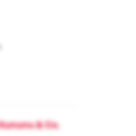
e
 Kununu & Co.