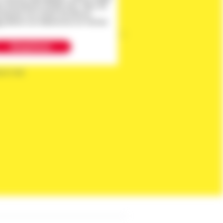
 Informationen erhalten kann. Wenn Sie
rstanden sind, klicken Sie bitte auf
hr
erfahren zum Datenschutz von YouTube.
Akzeptieren
sch Hall