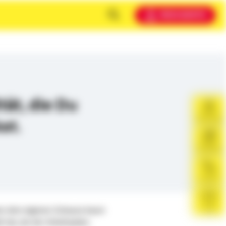
MEIN KONTO
tät, die Du
nkst.
Beratung
Infopaket
Telefon
ben dem eigenen Zuhause kaum
Chat
 hat, als der Arbeitsplatz.