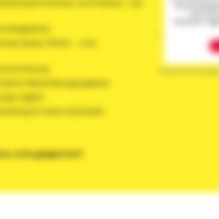
Bezahlung (Provisionen und Prämien)... das
personenbezogene
damit einve
"Akzeptieren".
Me
rtriebsgebietes
ung (Laptop, iPhone, ...) und
unterstützung
Karriere bei Schwäbi
ttraktive Weiterbildungsangebote
sorge möglich
inteilung für deine individuelle
cher, ob Du geeignet bist?