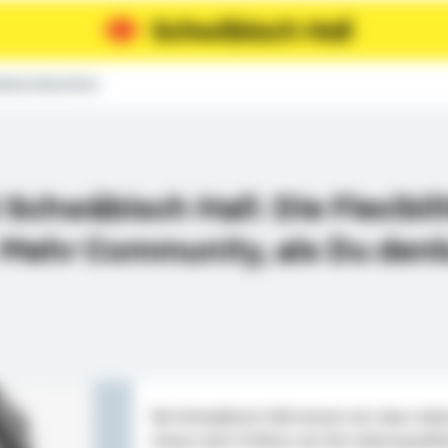
ektorin Aileen Meyer
Schwäbisch Hall: Die Flexibili
. Mehr Community, als Du de
Bei Schwäbisch Hall wissen wir, dass ne
etwas mehr Einfluss auf die Lebensqualität