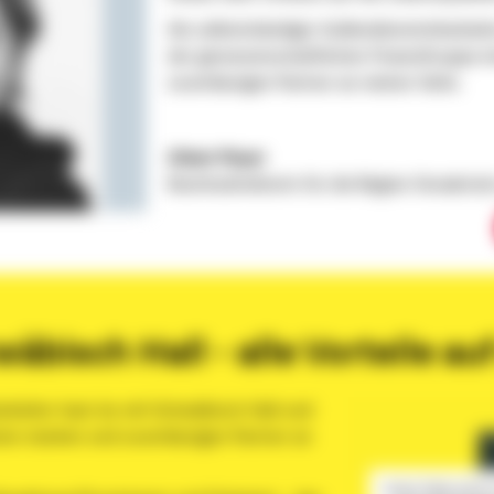
Als selbstständiger Außendienstmitarbeit
der genossenschaftlichen FinanzGruppe i
zuverlässigen Partner an meiner Seite.
Aileen Meyer
Bezirksdirektorin für die Region Osnabrü
äbisch Hall - alle Vorteile auf
rbeiter hast du mit Schwäbisch Hall und
en starken und zuverlässigen Partner an
Unser Video wird 