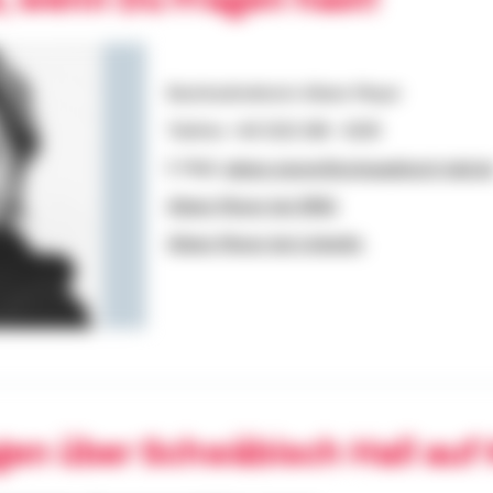
Bezirksdirektorin Aileen Meyer
Telefon: +49 1522 268 - 6239
E-Mail:
aileen.meyer@schwaebisch-hall.d
Aileen Meyer bei XING
Aileen Meyer bei Linkedin
gen über Schwäbisch Hall auf