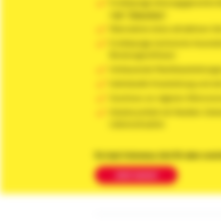
Erstklassige leistungsgerechte 
sagt
"Glassdoor"
Übernahme eines attraktiven Ve
Erstklassige technische Ausstatt
Beratungssoftware
Umfassende Marktbearbeitungs
Individuelle Einarbeitung und a
Zuschuss zur eigenen Altersvor
Arbeitsumfeld mit flexibler Zeite
Lebenssituation
Du hast Interesse, bist Dir aber unsi
Jetzt testen!