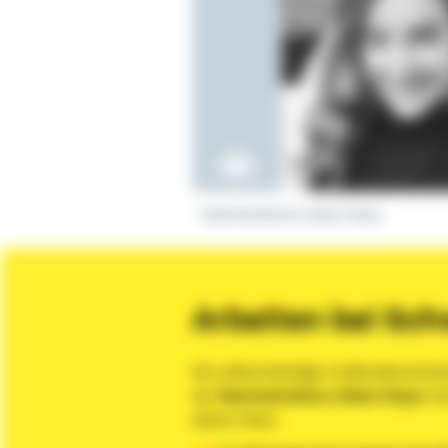
Bezirksdirektorin Aileen Meyer
Arbeiten bei Schw
Als selbstständiger Außendienstmita
der
Bezirksdirektion Aileen Meyer
ein
deiner Seite: