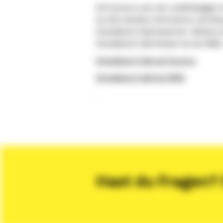
Auf kununu.com, der unabhängigen 
du dich darüber informieren, wie Be
Schwäbisch Hall bewerten. Weitere 
Schwäbisch Hall findest du bei XING
Schwäbisch Hall auf Kununu
Schwäbisch Hall bei XING
Hast du Fragen? 