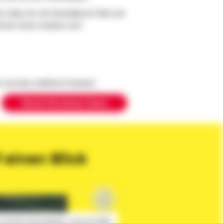
er habe ich mit Schwäbisch Hall und
mmer einen starken und
ck und das südliche Emsland
Werde Teil meines Teams
 einen Blick
im YouTube-Player geladen, wodurch Google