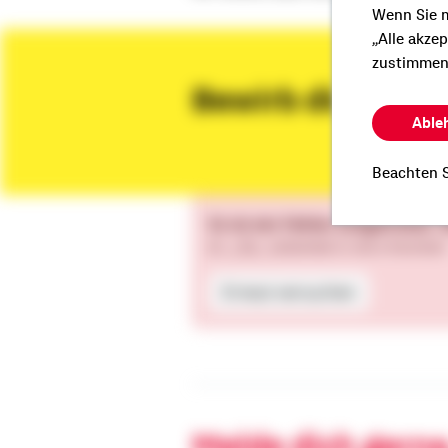
Wenn Sie m
„Alle akze
zustimmen
Bewirb dich jet
Able
Beachten S
Es ist ein Fehler aufgetreten.
(0 , j.F)(...).toSorted is not a function
Erneut versuchen
Melde dich gerne