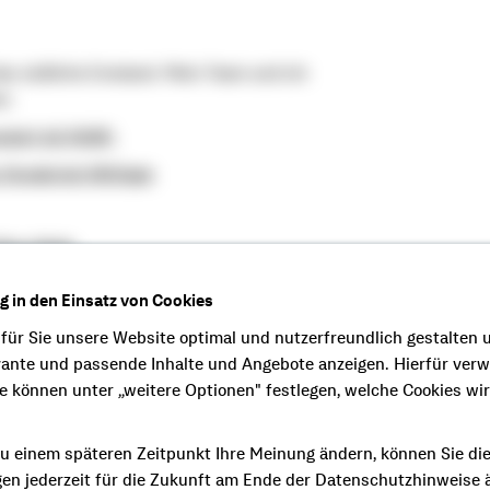
s südliche Emsland. Mein Team und ich
n:
ndorf eG (GHB)
 Osnabrück Wittlage
lter-Melle
d
ng in den Einsatz von Cookies
enschaftlichen Bank und deren
 für Sie unsere Website optimal und nutzerfreundlich gestalten 
 bei unserer täglichen Arbeit.
vante und passende Inhalte und Angebote anzeigen. Hierfür ver
ein verlässlicher Partner.Nicht umsonst
ie können unter „weitere Optionen" festlegen, welche Cookies wi
ssenschaftlichen FinanzVerbund oftmals
u einem späteren Zeitpunkt Ihre Meinung ändern, können Sie di
ft so bleibt.
gen jederzeit für die Zukunft am Ende der Datenschutzhinweise 