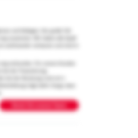
nen und Kollegen. Der große Teil
 eng zusammen. Wir haben alle Spaß
ns aufeinander verlassen und sind in
on eng verbunden. Für unsere Kunden
n bei der Finanzierung,
er bei der Beratung rund um´s
iterbildung trägt dafür Sorge, dass
n.
Werde Teil unseres Teams