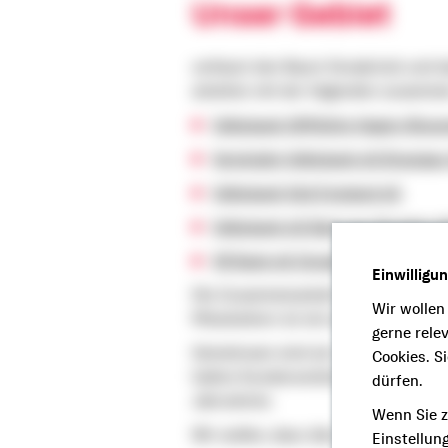
Unser Gebiet
umfasst den Raum Osnabrück und da
arbeiten mit der folgenden zusamme
Volksbank GMHütte-Hagen-Bisse
Vereinigte Volksbank eG Bramgau
Volksbank Süd Emsland eG
Volksbank eG Bad Laer-Borgloh-Hi
VR Bank eG Osnabrücker Nordlan
Einwilligu
Die Zusammenarbeit mit der genoss
Wir wollen
Mitarbeitern ist ein wichtiger Faktor
gerne rele
Gemeinsam sind wir unseren Kunden 
Cookies. S
halten Kundenverbindungen im geno
dürfen.
Jahrzehnte.
Wenn Sie z
Wir wollen, dass dies auch in Zukun
Einstellun