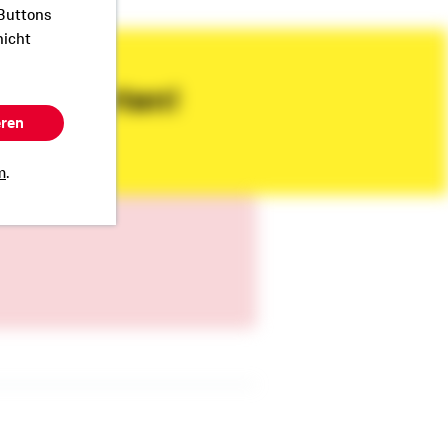
 Buttons
nicht
matexperten!
eren
m
.