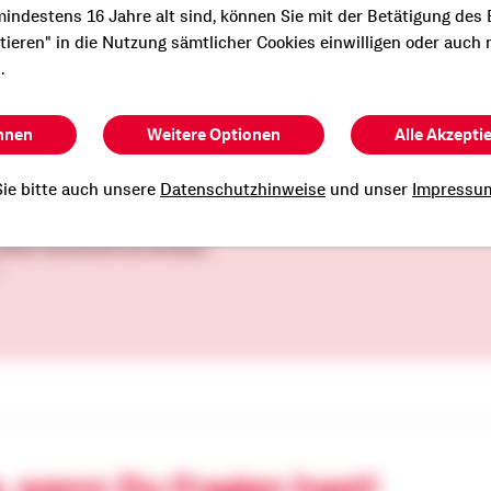
indestens 16 Jahre alt sind, können Sie mit der Betätigung des
ptieren" in die Nutzung sämtlicher Cookies einwilligen oder auch 
.
zt und werde auch Du zum Hei
hnen
Weitere Optionen
Alle Akzepti
ie bitte auch unsere
Datenschutzhinweise
und unser
Impressu
 Bitte versuche es erneut.
, wenn Du Fragen hast!