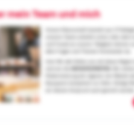
er mein Team und mich
Unsere Mannschaft besteht aus 17 Kollegin
unseres Teams arbeitet schon viele Jahre
und Freude an unserer Tätigkeit, können u
allen Fragen und Themen füreinander da.
Und: Wir alle fühlen uns mit dieser Regi
sind wir die
HEIMATEXPERTEN
. Wir stehe
Modernisierung der eigenen vier Wände od
Bausparen kompetent zur Seite. Stetige We
wir diesem Anspruch auch gerecht werde