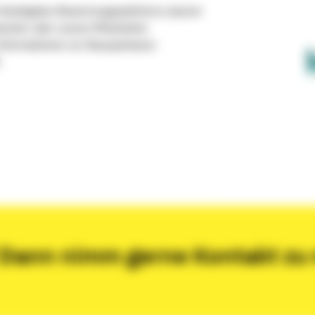
Arbeitgeber-Bewertungsplattform, kannst
werber oder unsere Mitarbeiter
Informationen zur Bausparkasse
.
Dann nimm gerne Kontakt zu m