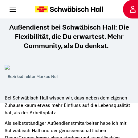
6
10
1
2
3
4
5
7
8
9
Außendienst bei Schwäbisch Hall: Die
Flexibilität, die Du erwartest. Mehr
Community, als Du denkst.
Bezirksdirektor Markus Noll
Bei Schwäbisch Hall wissen wir, dass neben dem eigenen
Zuhause kaum etwas mehr Einfluss auf die Lebensqualität
hat, als der Arbeitsplatz.
Als selbstständiger Außendienstmitarbeiter habe ich mit
Schwäbisch Hall und der genossenschaftlichen