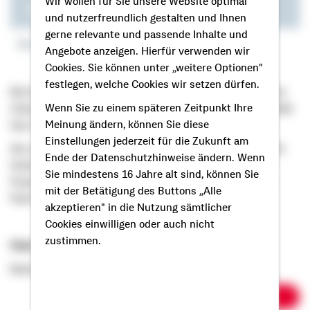
Wir wollen für Sie unsere Website optimal
und nutzerfreundlich gestalten und Ihnen
gerne relevante und passende Inhalte und
Bezirksdirektor Martin Riedmüller
Angebote anzeigen. Hierfür verwenden wir
Cookies. Sie können unter „weitere Optionen"
festlegen, welche Cookies wir setzen dürfen.
Bei Schwäbisch Hall wissen wir, dass neben dem eigenen
Wenn Sie zu einem späteren Zeitpunkt Ihre
Zuhause kaum etwas mehr Einfluss auf die Lebensqualität
Meinung ändern, können Sie diese
hat, als der Arbeitsplatz.
Einstellungen jederzeit für die Zukunft am
Als selbstständiger Außendienstmitarbeiter habe ich mit
Ende der Datenschutzhinweise ändern. Wenn
Schwäbisch Hall und der genossenschaftlichen
Sie mindestens 16 Jahre alt sind, können Sie
FinanzGruppe immer einen starken und zuverlässigen
mit der Betätigung des Buttons „Alle
Partner an meiner Seite.
akzeptieren" in die Nutzung sämtlicher
Cookies einwilligen oder auch nicht
zustimmen.
Martin Riedmüller
Bezirksdirektor in der Region Allgäu-Oberschwaben
Werde Teil meines Teams