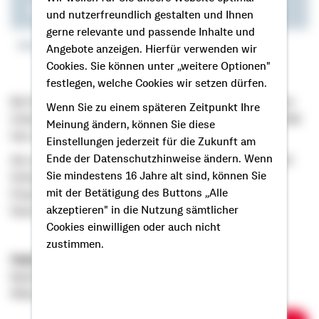
und nutzerfreundlich gestalten und Ihnen
gerne relevante und passende Inhalte und
Bezirksdirektor Matthias Zwack
Angebote anzeigen. Hierfür verwenden wir
Cookies. Sie können unter „weitere Optionen"
festlegen, welche Cookies wir setzen dürfen.
Bei Schwäbisch Hall wissen wir, dass neben dem eigenen
Wenn Sie zu einem späteren Zeitpunkt Ihre
Zuhause kaum etwas mehr Einfluss auf die Lebensqualität
Meinung ändern, können Sie diese
hat, als der Arbeitsplatz.
Einstellungen jederzeit für die Zukunft am
Ende der Datenschutzhinweise ändern. Wenn
Als selbstständiger Außendienstmitarbeiter habe ich mit
Sie mindestens 16 Jahre alt sind, können Sie
Schwäbisch Hall und der genossenschaftlichen
mit der Betätigung des Buttons „Alle
FinanzGruppe immer einen starken und zuverlässigen
akzeptieren" in die Nutzung sämtlicher
Partner an meiner Seite.
Cookies einwilligen oder auch nicht
zustimmen.
Matthias Zwack
Bezirksdirektor in der Region Schleswig-Holstein
Mitte/Süd-West