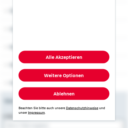
Über Schwäbisch Hall
Angebotsseiten
Rechner
Alle Akzeptieren
Weitere Informationen
Weitere Optionen
Folgen Sie uns
Ablehnen
Newsletter
Beachten Sie bitte auch unsere
Datenschutzhinweise
und
unser
Impressum
.
E-Mail-Adresse