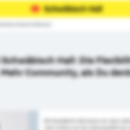
bsdirektor Christoph Schöllhammer
Schwäbisch Hall: Die Flexibili
. Mehr Community, als Du den
Bei Schwäbisch Hall wissen wir, dass ne
mehr Einfluss auf die Lebensqualität hat, a