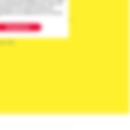
 Informationen erhalten kann. Wenn Sie
rstanden sind, klicken Sie bitte auf
hr
erfahren zum Datenschutz von YouTube.
Akzeptieren
sch Hall