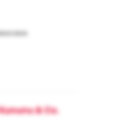
isch-hall.de
 Kununu & Co.