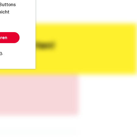
 Buttons
nicht
eren
matexperten!
m
.