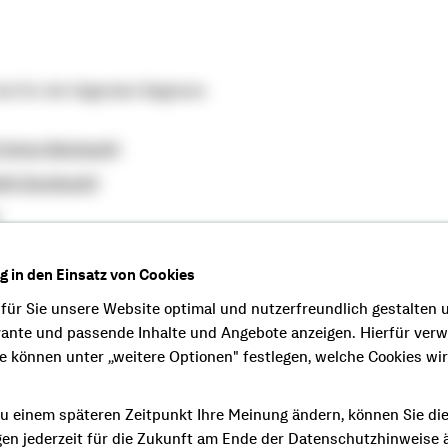
nd für die folgenden Regionen
 Anton Reinhardt)
ith Burkhardt)
efan Konrad)
ng in den Einsatz von Cookies
gen (BD Tobias Sutschek)
 für Sie unsere Website optimal und nutzerfreundlich gestalten 
urt (KVD Christoph Schöllhammer)
vante und passende Inhalte und Angebote anzeigen. Hierfür ver
enschaftlichen Bank und deren
ie können unter „weitere Optionen" festlegen, welche Cookies wi
r bei unserer täglichen Arbeit. Gemeinsam
icher Partner.
u einem späteren Zeitpunkt Ihre Meinung ändern, können Sie di
dungen im genossenschaftlichen
gen jederzeit für die Zukunft am Ende der Datenschutzhinweise 