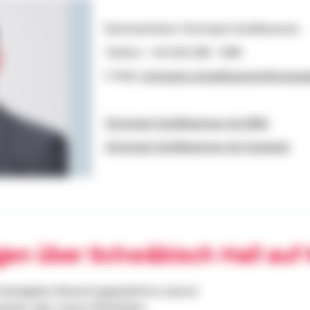
Bezirksdirektor Christoph Schöllhammer
Telefon: + 49 1522 268 - 5366
E-Mail:
christoph.schoellhammer@schwaeb
Christoph Schöllhammer bei XING
Christoph Schöllhammer bei Facebook
gen über Schwäbisch Hall auf
Arbeitgeber-Bewertungsplattform, kannst
werber oder unsere Mitarbeiter