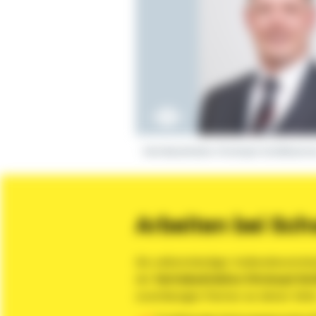
Vertriebsdirektor Christoph Schöllhamm
Arbeiten bei Schw
Als selbstständiger Außendienstmita
der
Vertriebsdirektion Christoph S
zuverlässigen Partner an deiner Seit