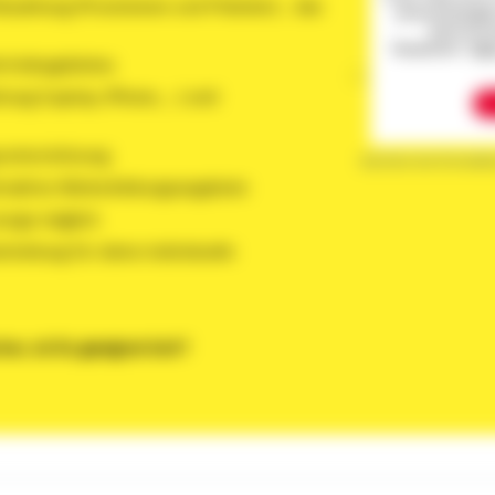
Bezahlung (Provisionen und Prämien)... das
personenbezogene
damit einve
"Akzeptieren".
Me
rtriebsgebietes
ung (Laptop, iPhone, ...) und
unterstützung
Karriere bei Schwäbi
ttraktive Weiterbildungsangebote
sorge möglich
inteilung für deine individuelle
cher, ob Du geeignet bist?