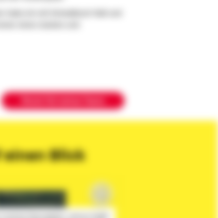
er habe ich mit Schwäbisch Hall und
mmer einen starken und
Werde Teil meines Teams
 einen Blick
im YouTube-Player geladen, wodurch Google