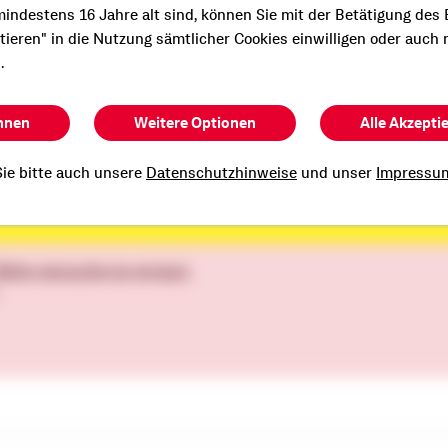
ir wollen, dass dies auch in Zukunft so
indestens 16 Jahre alt sind, können Sie mit der Betätigung des
ptieren" in die Nutzung sämtlicher Cookies einwilligen oder auch 
.
hnen
Weitere Optionen
Alle Akzepti
zt und werde auch Du zum Hei
ie bitte auch unsere
Datenschutzhinweise
und unser
Impressu
 Bitte versuche es erneut.