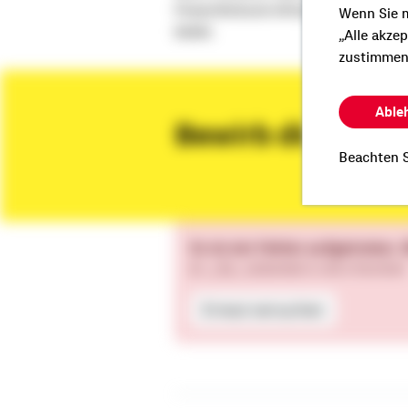
FinanzVerbund oftmals Jahrzehnte. W
Wenn Sie m
bleibt.
„Alle akze
zustimmen
Able
Bewirb dich jet
Beachten S
Es ist ein Fehler aufgetreten.
(0 , j.F)(...).toSorted is not a function
Erneut versuchen