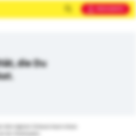
MEIN KONTO
tät, die Du
kst.
ben dem eigenen Zuhause kaum etwas
ls der Arbeitsplatz.