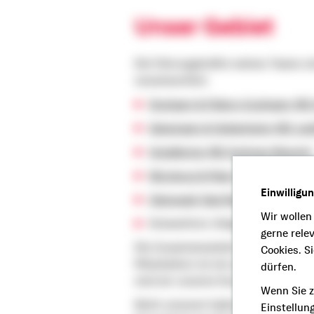
Unser Gebiet
Die Führungskräfte meines Teams si
verantwortlich:
Stuttgart & Fildern-Esslingen (BD
Göppingen & Heidenheim (BD Jud
Ostalbkreis (BD Andreas Bäuerle)
Würzburg & Main-Spessart (BD St
Einwilligu
Odenwald, Bad Neustadt & Kitzin
Wir wollen
Schweinfurt, Steigenwald & Haßf
gerne rele
Die Zusammenarbeit mit der genoss
Cookies. S
Mitarbeitern ist ein wichtiger Fakto
dürfen.
sind wir unseren Kunden ein verlässl
Wenn Sie z
Nicht umsonst halten Kundenverbin
Einstellun