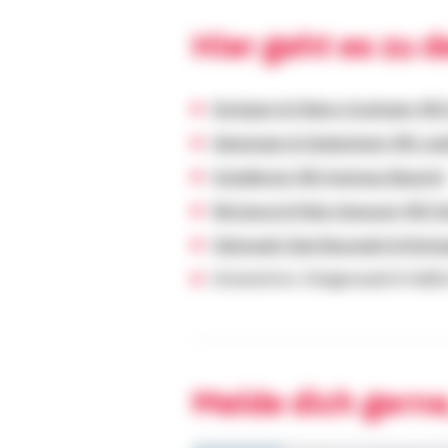
Hier geht es zu 
Stuttgart & Fildern-Esslingen (BD
Göppingen & Heidenheim (BD Jud
Ostalbkreis (BD Andreas Bäuerle)
Würzburg & Main-Spessart (BD St
Odenwald, Bad Neustadt & Kitzin
Schweinfurt, Steigenwald & Haßf
Melde dich gerne