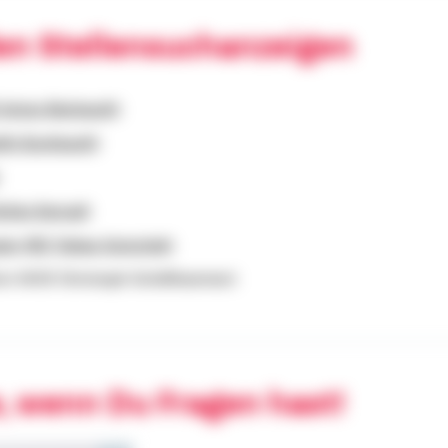
den Stellensuchanzeigen
 Anton Reinhardt)
ith Burkhardt)
efan Konrad)
gen (BD Tobias Sutschek)
urt (KVD Christoph Schöllhammer)
, wenn Du Fragen hast!