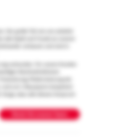
n. Der große Teil von uns arbeitet
n alle Spaß und Freude an unserer
ufeinander verlassen und sind in
on eng verbunden. Für unsere Kunden
eweiligen Bezirksdirektionen
r Finanzierung, Modernisierung der
g rund um´s Bausparen kompetent
ür Sorge, dass alle diesem Anspruch
Werde Teil unseres Teams