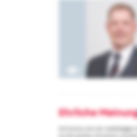
Ehrliche Meinun
Auf kununu.com, der unabhängigen 
du dich darüber informieren, wie Be