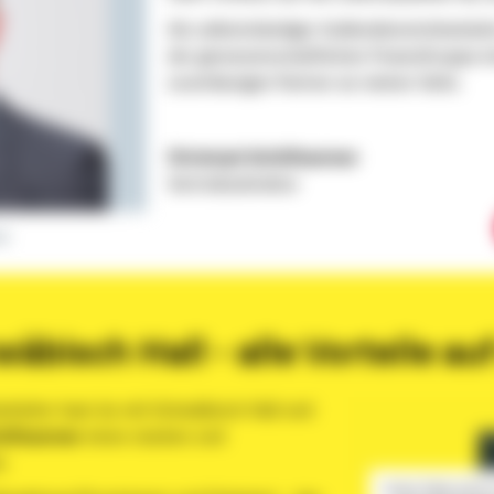
Als selbstständiger Außendienstmitarbeit
der genossenschaftlichen FinanzGruppe i
zuverlässigen Partner an meiner Seite.
Christoph Schöllhammer
Vertriebsdirektor
er
äbisch Hall - alle Vorteile auf
rbeiter hast du mit Schwäbisch Hall und
chöllhammer
einen starken und
e:
Unser Video wird 