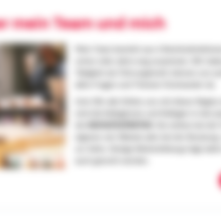
er mein Team und mich
Mein Team besteht aus 4 Bezirksdirektione
schon viele Jahre eng zusammen. Wir habe
Tätigkeit als Führungskraft, können uns a
allen Fragen und Themen füreinander da.
Und: Wir alle fühlen uns mit dieser Regi
sind die Kolleginnen und Kollegen in den j
die
HEIMATEXPERTEN
. Sie stehen bei de
eigenen vier Wände oder bei der Beratun
zur Seite. Stetige Weiterbildung trägt daf
auch gerecht werden.