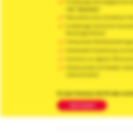
Erstklassige leistungsgerechte 
sagt
"Glassdoor"
Übernahme eines attraktiven Ve
Erstklassige technische Ausstatt
Beratungssoftware
Umfassende Marktbearbeitungs
Individuelle Einarbeitung und a
Zuschuss zur eigenen Altersvor
Arbeitsumfeld mit flexibler Zeite
Lebenssituation
Du hast Interesse, bist Dir aber unsi
Jetzt testen!