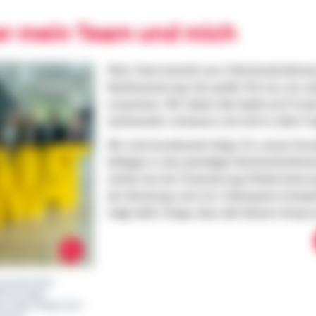
er mein Team und mich
Mein Team besteht aus 5 Bezirksdirektion
Baufinanzierung. Der große Teil von uns ar
zusammen. Wir haben alle Spaß und Freude
aufeinander verlassen und sind in allen 
Wir sind bundesweit tätig. Für unsere Kun
Kollegen in den jeweiligen Bezirksdirektio
stehen bei der Finanzierung, Modernisieru
der Beratung rund um´s Bausparen kompete
trägt dafür Sorge, dass alle diesem Ansp
ominik Finter
rich Stolle
es, Maik Aldag, Sven