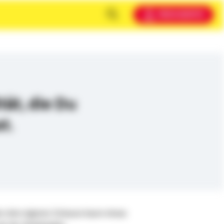
MEIN KONTO
tät, die Du
nkst.
ben dem eigenen Zuhause kaum etwas