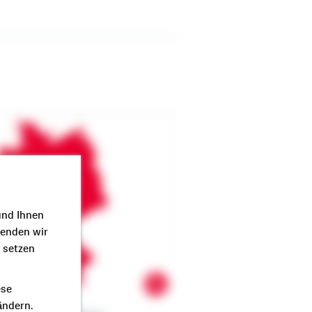
und Ihnen
wenden wir
r setzen
ese
ändern.