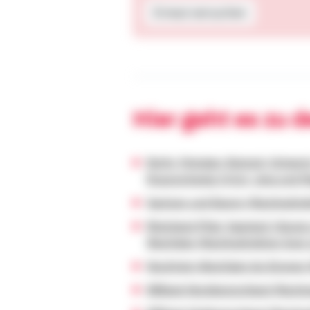
Erneut versuchen
Hier geht es zu 
Berlin, Potsdam, Rostock, Schweri
Braunschweig, Erfurt, Jena und M
Sachsen und Bayern (Bezirksdirek
Rheinland-Pfalz, Saarland, Hesse
Westfalen (Bezirksdirektion Sven
Nordrhein-Westfalen bis Bremen 
BBBank Norddeutschland (Bezirksd