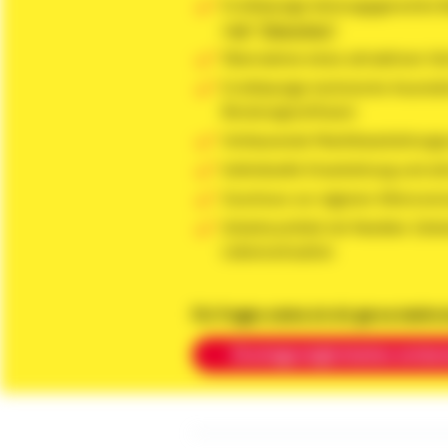
Erstklassige leistungsgerechte 
sagt
"Glassdoor"
Übernahme eines attraktiven Ve
Erstklassige technische Ausstatt
Beratungssoftware
Umfassende Marktbearbeitungs
Individuelle Einarbeitung und a
Zuschuss zur eigenen Altersvor
Arbeitsumfeld mit flexibler Zeite
Lebenssituation
Für Fragen stehe ich dir gerne telefo
Einstiegsmöglichkeiten entde