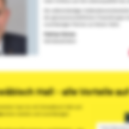
mehr Einfluss auf die Lebensqualität hat, a
Als selbstständiger Außendienstmitarbeit
der genossenschaftlichen FinanzGruppe i
zuverlässigen Partner an Deiner Seite.
Mathias Heimes
Vetriebsdirektor
äbisch Hall - alle Vorteile auf
rbeiter hast du mit Schwäbisch Hall und
mes
einen starken und zuverlässigen
Unser Video wird 