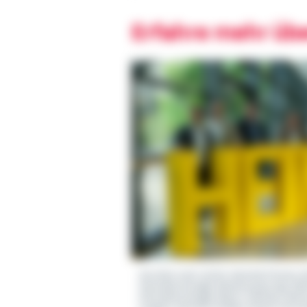
Erfahre mehr üb
Von links nach rechts: Dominik Fischer, D
(Vertriebsmanager Baufinanzierung), Died
(Vertriebsmanager Baufi.), Mathias Heim