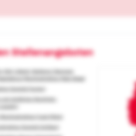
den Stellenangeboten
n, Kiel, Lübeck, Hamburg, Hannover,
agedeburg (Bezirksdirektion Maik Aldag)
tion Dominik Fischer)
n und nördliches Nordrhein-
 Langohr)
(Bezirksdirektion Frank Mühe)
irektion Dominik Schillaci)