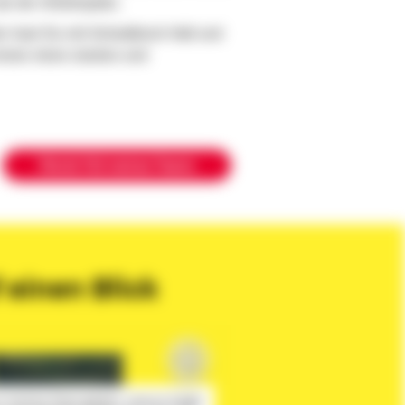
ls der Arbeitsplatz.
er hast Du mit Schwäbisch Hall und
mmer einen starken und
Werde Teil meines Teams
 einen Blick
im YouTube-Player geladen, wodurch Google