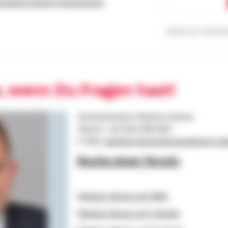
direktion Rupert Schmerbeck)
Gebiet der Vertrieb
, wenn Du Fragen hast!
Vetriebsdirektor Mathias Heimes
Telefon: +49 1522 268-6167
E-Mail:
mathias.heimes@schwaebisch-hal
Buche einen Termin
Mathias Heimes auf XING
Mathias Heimes auf Linkedin