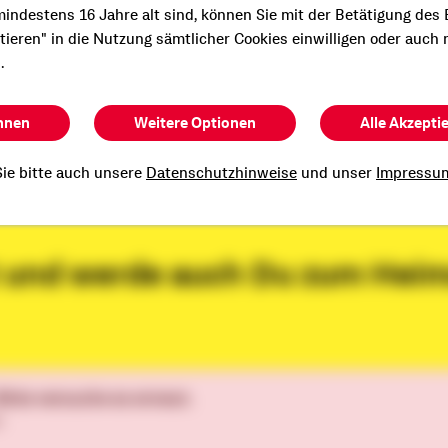
Gebiet der Vertrieb
indestens 16 Jahre alt sind, können Sie mit der Betätigung des
senschaftlichen Banken und deren
ptieren" in die Nutzung sämtlicher Cookies einwilligen oder auch 
r bei unserer täglichen Arbeit. Gemeinsam
.
icher Partner.
dungen im genossenschaftlichen
hnen
Weitere Optionen
Alle Akzepti
ir wollen, dass dies auch in Zukunft so
ie bitte auch unsere
Datenschutzhinweise
und unser
Impressu
zt und werde auch Du zum Hei
 Bitte versuche es erneut.
n