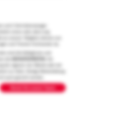
en und 2 Vertriebsmanager
beitet schon viele Jahre eng
 an unserer Tätigkeit, können uns
Fragen und Themen füreinander da.
den sind die Kolleginnen und
nen die
HEIMATEXPERTEN
. Sie
ng der eigenen vier Wände oder bei
nt zur Seite. Stetige Weiterbildung
ruch auch gerecht werden.
Werde Teil unserer Teams