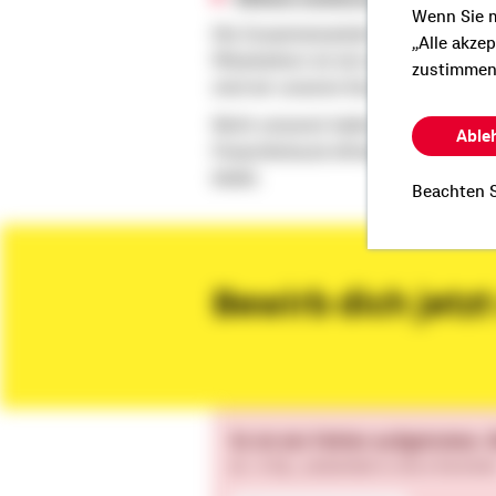
Wenn Sie m
Die Zusammenarbeit mit den Genos
„Alle akze
Mitarbeitern ist ein wichtiger Fakto
zustimmen
sind wir unseren Kunden ein verlässl
Nicht umsonst halten Kundenverbin
Able
FinanzVerbund oftmals Jahrzehnte. W
bleibt.
Beachten S
Bewirb dich jet
Es ist ein Fehler aufgetreten.
(0 , h.F)(...).toSorted is not a functio