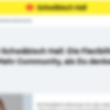
bsdirektor Mathias Heimes
Schwäbisch Hall: Die Flexibili
 Mehr Community, als Du de
Bei Schwäbisch Hall wissen wir, dass ne