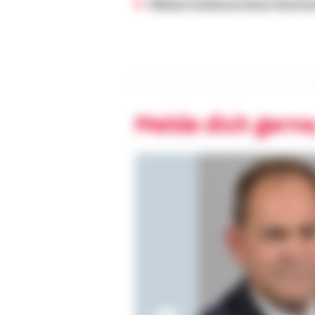
BBBank Süddeutschland (Bezirks
Melde dich gerne