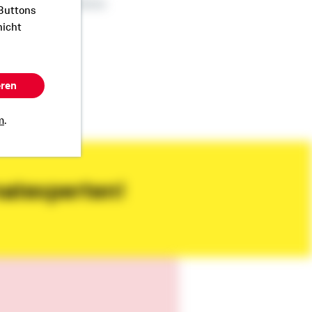
sdirektion Mathias Heimes
 Buttons
nicht
eren
m
.
matexperten!