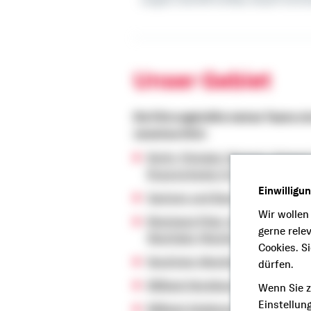
Langohr, Dominik Schillaci, Rupert Schm
Unser Gebiet
Die Führungskräfte meines Teams sin
verantwortlich:
Berlin, Potsdam, Rostock, Schweri
Braunschweig, Erfurt, Jena und M
Einwilligu
Sachsen und Bayern (Bezirksdirek
Wir wollen
Rheinland-Pfalz, Saarland, Hesse
gerne rele
Westfalen (Bezirksdirektion Sven
Cookies. S
Nordrhein-Westfalen bis Bremen 
dürfen.
BBBank Norddeutschland (Bezirksd
Wenn Sie z
Einstellun
BBBank Süddeutschland (Bezirks