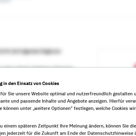
erbeck
d für die folgenden Regionen
n, Kiel, Lübeck, Hamburg, Hannover,
agedeburg (Bezirksdirektion Maik Aldag)
ng in den Einsatz von Cookies
tion Dominik Fischer)
 für Sie unsere Website optimal und nutzerfreundlich gestalten 
n und nördliches Nordrhein-
vante und passende Inhalte und Angebote anzeigen. Hierfür ver
 Langohr)
ie können unter „weitere Optionen" festlegen, welche Cookies wi
(Bezirksdirektion Frank Mühe)
irektion Dominik Schillaci)
u einem späteren Zeitpunkt Ihre Meinung ändern, können Sie di
gen jederzeit für die Zukunft am Ende der Datenschutzhinweise 
direktion Rupert Schmerbeck)