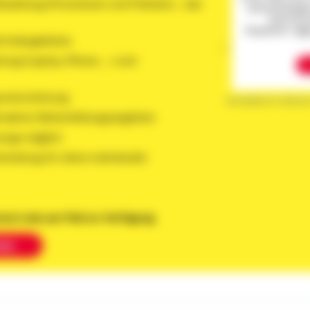
Bezahlung (Provisionen und Prämien)... das
personenbezogene
damit einve
"Akzeptieren".
Me
rtriebsgebietes
ung (Laptop, iPhone, ...) und
unterstützung
Schwäbisch Hall als
ttraktive Weiterbildungsangebote
sorge möglich
inteilung für deine individuelle
nisch oder per Mail zur Verfügung.
cken