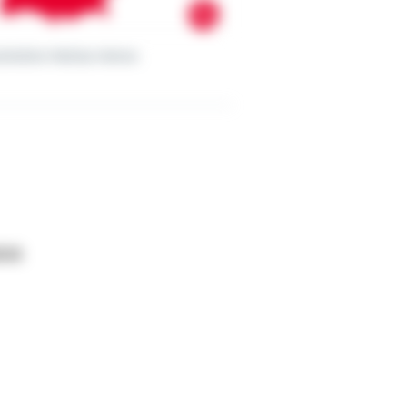
sdirektion Mathias Heimes
l.de