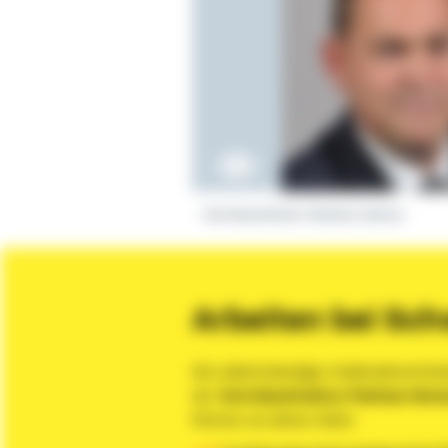
Vertriebsdirektor Mathias Heimes
Arbeiten bei Schw
Als selbstständiger Außendienstmita
der
Vertriebsdirektion Mathias Hei
Partner an deiner Seite: