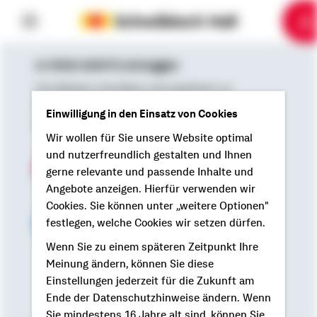
6
10
1
2
3
4
5
7
8
9
In MEIN KONTO einloggen
Um Notizen schreiben und speichern zu
können, loggen sie sich einfach in Ihr
Einwilligung in den Einsatz von Cookies
persönliches Kundenportal ein.
Wir wollen für Sie unsere Website optimal
und nutzerfreundlich gestalten und Ihnen
Einloggen
gerne relevante und passende Inhalte und
Angebote anzeigen. Hierfür verwenden wir
oder
Cookies. Sie können unter „weitere Optionen"
Login mit
festlegen, welche Cookies wir setzen dürfen.
Wenn Sie zu einem späteren Zeitpunkt Ihre
Meinung ändern, können Sie diese
Einstellungen jederzeit für die Zukunft am
Ende der Datenschutzhinweise ändern. Wenn
Sie mindestens 16 Jahre alt sind, können Sie