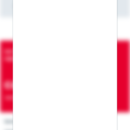
> Mehr zu MEIN KONTO
Seit über 90 Jahren bringen wir Menschen in die
eigenen vier Wände
ca. 7 Mio.
Verträge zur Erfüllung von Wohnwünschen
Kontakt