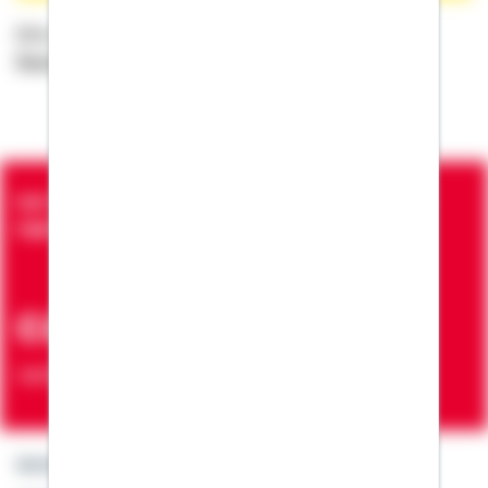
Bitte nehmen Sie auch die
Datenschutzhinweise
der
Bausparkasse Schwäbisch Hall AG
zur Kenntnis.
Seit über 90 Jahren bringen wir Menschen in die
eigenen vier Wände
ca. 7 Mio.
Verträge zur Erfüllung von Wohnwünschen
Kontakt