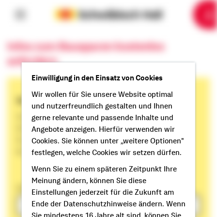
6
10
1
2
3
4
5
7
8
9
Infos zum Bausparen kostenlos
anfordern
Einwilligung in den Einsatz von Cookies
Wir wollen für Sie unsere Website optimal
So einfach geht´s
und nutzerfreundlich gestalten und Ihnen
1. E-Mail-Adresse eingeben
gerne relevante und passende Inhalte und
2. Haken zur werblichen Zustimmung setzen
Angebote anzeigen. Hierfür verwenden wir
3. „Infos gratis anfordern“ klicken
Cookies. Sie können unter „weitere Optionen"
4. Link in der Bestätigungs-E-Mail anklicken
festlegen, welche Cookies wir setzen dürfen.
Wenn Sie zu einem späteren Zeitpunkt Ihre
Meinung ändern, können Sie diese
E-Mail
Einstellungen jederzeit für die Zukunft am
Ende der Datenschutzhinweise ändern. Wenn
Sie mindestens 16 Jahre alt sind, können Sie