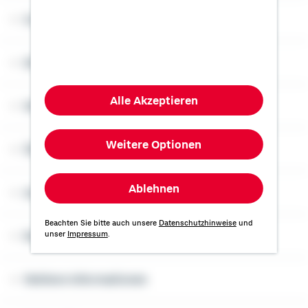
Cookies
Sitemap
Alle Akzeptieren
Widerruf
Weitere Optionen
Über Schwäbisch Hall
Ablehnen
Angebotsseiten
Beachten Sie bitte auch unsere
Datenschutzhinweise
und
Rechner
unser
Impressum
.
Weitere Informationen